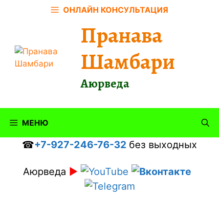
Перейти
ОНЛАЙН КОНСУЛЬТАЦИЯ
к
Пранава
содержимому
Шамбари
Аюрведа
МЕНЮ
☎
+7-927-246-76-32
без выходных
Аюрведа
►