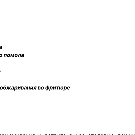
а
го помола
а
 обжаривания во фритюре