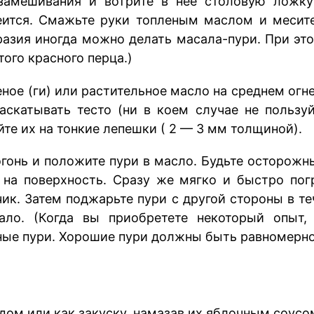
замешивания и вотрите в нее столовую ложку
еится. Смажьте руки топленым маслом и месите
азия иногда можно делать масала-пури. При этом
отого красного перца.)
еное (ги) или растительное масло на среднем огне
аскатывать тесто (ни в коем случае не пользу
йте их на тонкие лепешки ( 2 — 3 мм толщиной).
огонь и положите пури в масло. Будьте осторожны
 на поверхность. Сразу же мягко и быстро пог
чик. Затем поджарьте пури с другой стороны в т
ало. (Когда вы приобретете некоторый опыт
ьные пури. Хорошие пури должны быть равномерно
дом или как закуску, намазав их яблочным соус