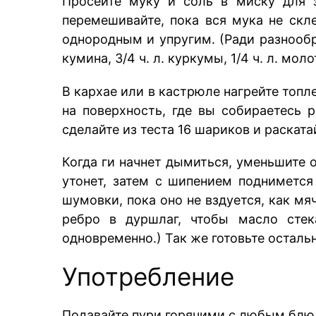
Просейте муку и соль в миску для 
перемешивайте, пока вся мука не скл
однородным и упругим. (Ради разнообр
кумина, 3/4 ч. л. куркумы, 1/4 ч. л. мол
В кархае или в кастрюле нагрейте топл
на поверхность, где вы собираетесь р
сделайте из теста 16 шариков и раската
Когда ги начнет дымиться, уменьшите 
утонет, затем с шипением поднимется
шумовки, пока оно не вздуется, как мя
ребро в дуршлаг, чтобы масло стек
одновременно.) Так же готовьте остал
Употребление
Подавайте пури горячими с любым блю