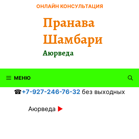
Перейти
ОНЛАЙН КОНСУЛЬТАЦИЯ
к
Пранава
содержимому
Шамбари
Аюрведа
МЕНЮ
☎
+7-927-246-76-32
без выходных
Аюрведа
►