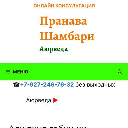
Перейти
ОНЛАЙН КОНСУЛЬТАЦИЯ
к
Пранава
содержимому
Шамбари
Аюрведа
МЕНЮ
☎
+7-927-246-76-32
без выходных
Аюрведа
►