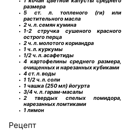
1 кочан цветной капусты среднего
размера
5 ст. л. топленого (ги) или
растительного масла
2 ч. л. семян кумина
1-2 стручка сушеного красного
острого перца
2 ч. л. молотого кориандра
1 ч. л. куркумы
1/2 ч. л. асафетиды
4 картофелины среднего размера,
очищенных и нарезанных кубиками
4 ст. л. воды
1 1/2 ч. л. соли
1 чашка (250 мл) йогурта
3/4 ч. л. гарам-масалы
2 твердых спелых помидора,
нарезанных ломтиками
1 лимон
Рецепт