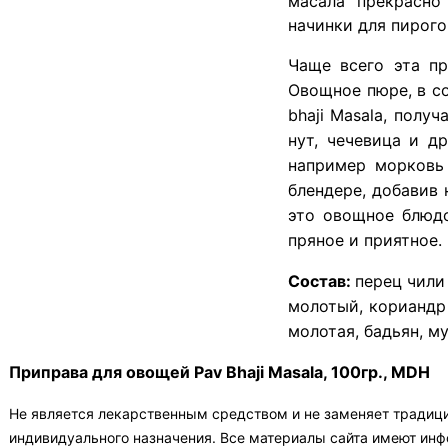
масала прекрасно
начинки для пирого
Чаще всего эта пр
Овощное пюре, в с
bhaji Masala, полу
нут, чечевица и д
например морковь 
блендере, добавив
это овощное блюдо
пряное и приятное.
Состав:
перец чили
молотый, кориандр
молотая, бадьян, м
Приправа для овощей Pav Bhaji Masala, 100гр., MDH
Не является лекарственным средством и не заменяет традиц
индивидуального назначения. Все материалы сайта имеют ин