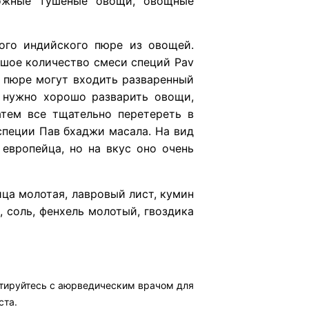
можные тушеные овощи, овощные
ного индийского пюре из овощей.
ьшое количество смеси специй Pav
о пюре могут входить разваренный
, нужно хорошо разварить овощи,
атем все тщательно перетереть в
специи Пав бхаджи масала. На вид
европейца, но на вкус оно очень
ца молотая, лавровый лист, кумин
 соль, фенхель молотый, гвоздика
ьтируйтесь с аюрведическим врачом для
ста.