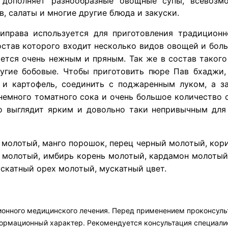
 дополняет разнообразные овощные супы, всевоз
в, салаты и многие другие блюда и закуски.
иправа используется для приготовления традицион
остав которого входит несколько видов овощей и бол
чается очень нежным и пряным. Так же в состав таког
ругие бобовые. Чтобы приготовить пюре Пав бхаджи
и картофель, соединить с поджаренным луком, а з
 немного томатного сока и очень большое количество 
 выглядит ярким и довольно таки непривычным для 
 молотый, манго порошок, перец черный молотый, кори
 молотый, имбирь корень молотый, кардамон молотый,
ускатный орех молотый, мускатный цвет.
ионного медицинского лечения. Перед применением проконсул
формационный характер. Рекомендуется консультация специали