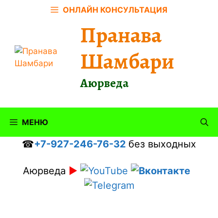
Перейти
ОНЛАЙН КОНСУЛЬТАЦИЯ
к
Пранава
содержимому
Шамбари
Аюрведа
МЕНЮ
☎
+7-927-246-76-32
без выходных
Аюрведа
►