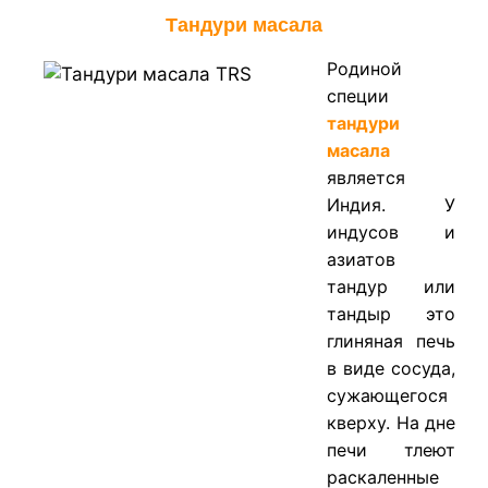
Тандури масала
Родиной
специи
тандури
масала
является
Индия. У
индусов и
азиатов
тандур или
тандыр это
глиняная печь
в виде сосуда,
сужающегося
кверху. На дне
печи тлеют
раскаленные