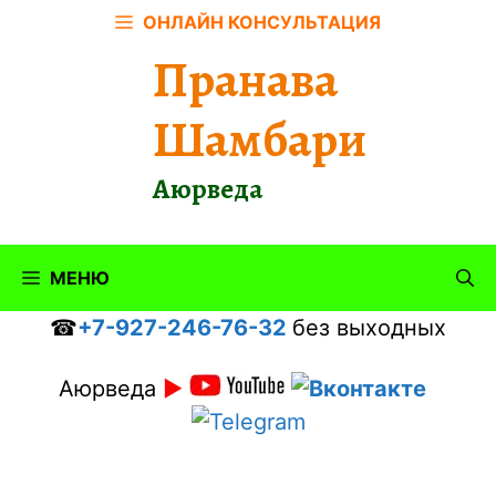
Перейти
ОНЛАЙН КОНСУЛЬТАЦИЯ
к
Пранава
содержимому
Шамбари
Аюрведа
МЕНЮ
☎
+7-927-246-76-32
без выходных
Аюрведа
►