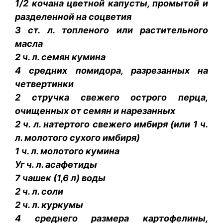
1/2 кочана цветной капусты, промытой и
разделенной на соцветия
3 ст. л. топленого или растительного
масла
2 ч. л. семян кумина
4 средних помидора, разрезанных на
четвертинки
2 стручка свежего острого перца,
очищенных от семян и нарезанных
2 ч. л. натертого свежего имбиря (или 1 ч.
л. молотого сухого имбиря)
1 ч. л. молотого кумина
Уг ч. л. асафетиды
7 чашек (1,6 л) воды
2 ч. л. соли
2 ч. л. куркумы
4 среднего размера картофелины,