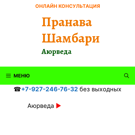
Перейти
ОНЛАЙН КОНСУЛЬТАЦИЯ
к
Пранава
содержимому
Шамбари
Аюрведа
МЕНЮ
☎
+7-927-246-76-32
без выходных
Аюрведа
►