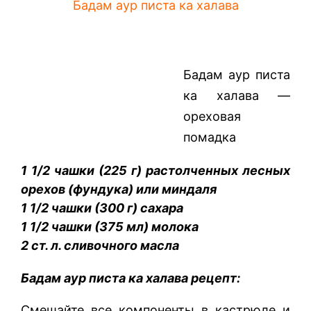
Бадам аур писта ка халава
Бадам аур писта
ка халава —
ореховая
помадка
1 1/2 чашки (225 г) растолченных лесных
орехов (фундука) или миндаля
1 1/2 чашки (300 г) сахара
1 1/2 чашки (375 мл) молока
2 ст. л. сливочного масла
Бадам аур писта ка халава рецепт:
Смешайте все компоненты в кастрюле и