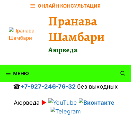
Перейти
ОНЛАЙН КОНСУЛЬТАЦИЯ
к
Пранава
содержимому
Шамбари
Аюрведа
МЕНЮ
☎
+7-927-246-76-32
без выходных
Аюрведа
►