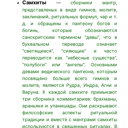
Самхиты
—
сборники мантр,
представленых в виде гимнов, молитв,
заклинаний, ритуальных формул, чар и т.
д. и обращены к пантеону богов и
богинь, которые обозначаются
санскритским термином "девы", что в
буквальном переводе означает
"светящиеся", "сияющие" и часто
переводится как "небесные существа",
"полубоги" или "ангелы". Основными
девами ведического пантеона, которым
посвящено больше всего гимнов и
молитв, являются Рудра, Индра, Агни и
Варуна. К каждой самхите примыкают
три сборника комментариев: брахманы,
араньяки и упанишады. Они раскрывают
философские аспекты ритуальной
традиции и вместе с мантрами самхиты
используются в священных ритуалах. В