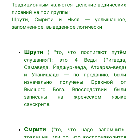
Традиционным является деление ведических
писаний на три группы:
Шрути, Смрити и Ньяя — услышанное,
запомненное, выведенное логически
Шрути
( "то, что постигают путём
слушания"): это 4 Веды (Ригведа,
Самаведа, Йаджур-веда, Атхарва-веда)
и Упанишады — по преданию, были
изначально получены Брахмой от
Высшего Бога. Впоследствии были
записаны на жреческом языке
санскрите.
Смрити
("то, что надо запомнить"
традиция, или то, что воспроизводится