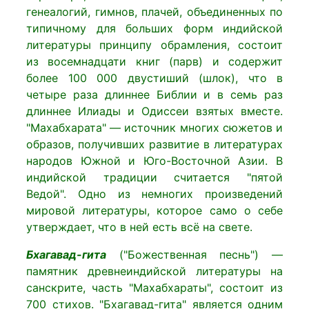
генеалогий, гимнов, плачей, объединенных по
типичному для больших форм индийской
литературы принципу обрамления, состоит
из восемнадцати книг (парв) и содержит
более 100 000 двустиший (шлок), что в
четыре раза длиннее Библии и в семь раз
длиннее Илиады и Одиссеи взятых вместе.
"Махабхарата" — источник многих сюжетов и
образов, получивших развитие в литературах
народов Южной и Юго-Восточной Азии. В
индийской традиции считается "пятой
Ведой". Одно из немногих произведений
мировой литературы, которое само о себе
утверждает, что в ней есть всё на свете.
Бхагавад-гита
("Божественная песнь") —
памятник древнеиндийской литературы на
санскрите, часть "Махабхараты", состоит из
700 стихов. "Бхагавад-гита" является одним