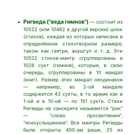
Ригведа ("веда гимнов")
— состоит из
10522 (или 10462 в другой версии) шлок
(стихов), каждая из которых написана в
определённом стихотворном размере,
таком как гаятри, ануштуп и т. д. Эти
10522 стихов-мантр сгруппированы в
1028 сукт (гимнов), которые, в свою
очередь, сгруппированы в 10 мандал
(книг). Размер этих мандал неодинаков
— например, во 2-ой мандале
содержится 43 сукты, в то время как в
1-ой и в 10-ой — по 191 сукте. Стихи
Ригведы на санскрите называются "рик"
— "слово просветления",
"ясноуслышанное". Все мантры Ригведы
были открыты 400-ам риши, 25 из