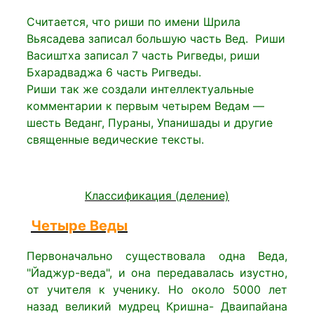
Считается, что риши по имени Шрила
Вьясадева записал большую часть Вед. Риши
Васиштха записал 7 часть Ригведы, риши
Бхарадваджа 6 часть Ригведы.
Риши так же создали интеллектуальные
комментарии к первым четырем Ведам —
шесть Веданг, Пураны, Упанишады и другие
священные ведические тексты.
Классификация (деление)
Четыре Веды
Первоначально существовала одна Веда,
"Йаджур-веда", и она передавалась изустно,
от учителя к ученику. Но около 5000 лет
назад великий мудрец Кришна- Дваипайана