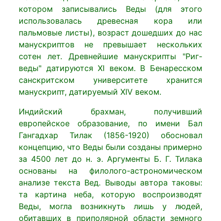
котором записывались Веды (для этого
использовалась древесная кора или
пальмовые листы), возраст дошедших до нас
манускриптов не превышает нескольких
сотен лет. Древнейшие манускрипты "Риг-
веды" датируются XI веком. В Бенаресском
санскритском университете хранится
манускрипт, датируемый XIV веком.
Индийский брахман, получивший
европейское образование, по имени Бал
Гангадхар Тилак (1856-1920) обосновал
концепцию, что Веды были созданы примерно
за 4500 лет до н. э. Аргументы Б. Г. Тилака
основаны на филолого-астрономическом
анализе текста Вед. Выводы автора таковы:
та картина неба, которую воспроизводят
Веды, могла возникнуть лишь у людей,
обитавших в приполярной области земного