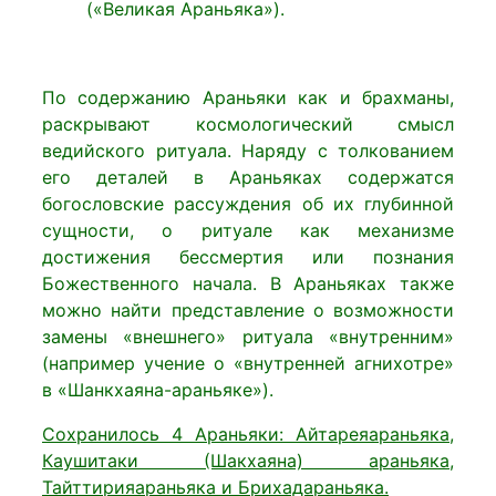
(«Великая Араньяка»).
По содержанию Араньяки как и брахманы,
раскрывают космологический смысл
ведийского ритуала. Наряду с толкованием
его деталей в Араньяках содержатся
богословские рассуждения об их глубинной
сущности, о ритуале как механизме
достижения бессмертия или познания
Божественного начала. В Араньяках также
можно найти представление о возможности
замены «внешнего» ритуала «внутренним»
(например учение о «внутренней агнихотре»
в «Шанкхаяна-араньяке»).
Сохранилось 4 Aраньяки: Айтареяараньяка,
Каушитаки (Шакхаяна) араньяка,
Тайттирияараньяка и Брихадараньяка.