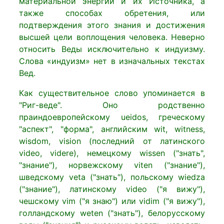
материальной энергий и их Источника, а
также способах обретения, или
подтверждения этого знания и достижения
высшей цели воплощения человека. Неверно
относить Веды исключительно к индуизму.
Слова «индуизм» нет в изначальных текстах
Вед.
Как существительное слово упоминается в
"Риг-веде". Оно родственно
праиндоевропейскому ueidos, греческому
"аспект", "форма", английским wit, witness,
wisdom, vision (последний от латинского
video, videre), немецкому wissen ("знать",
"знание"), норвежскому viten ("знание"),
шведскому veta ("знать"), польскому wiedza
("знание"), латинскому video ("я вижу"),
чешскому vim ("я знаю") или vidim ("я вижу"),
голландскому weten ("знать"), белорусскому