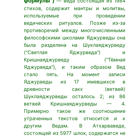
формулы")
— веда состоящая из 1984
стихов, содержит мантры и молитвы,
используемые при проведении
ведических ритуалов. Позже из-за
противоречий между многочисленными
философскими школами Яджурведы она
была разделена на Шуклаяджурведу
("Светлая Яджурведа") и
Кришнаяджурведу ("Тёмная
Яджурведа"), и таким образом Вед
стало пять. На момент записи
Яджурведы из 17 имевшихся в
древности сакх (ветвей)
Шуклаяджурведы осталось 2; из 86
ветвей Кришнаяджурведы — 4.
Примерно такое же соотношение
утраченных текстов относится и к
другим Ведам. В Атхарваведе,
состоящей из 5977 шлок, содержатся не