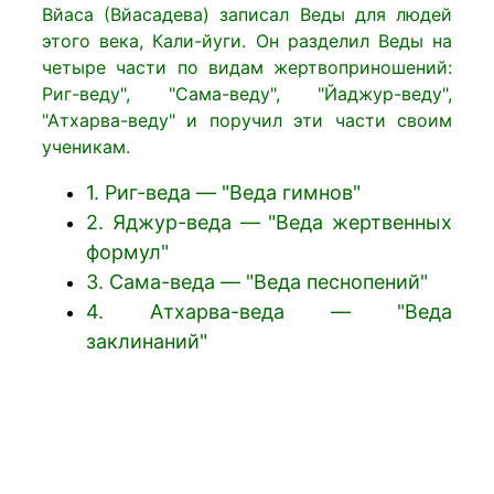
Вйаса (Вйасадева) записал Веды для людей
этого века, Кали-йуги. Он разделил Веды на
четыре части по видам жертвоприношений:
Риг-веду", "Сама-веду", "Йаджур-веду",
"Атхарва-веду" и поручил эти части своим
ученикам.
1. Риг-веда — "Веда гимнов"
2. Яджур-веда — "Веда жертвенных
формул"
3. Сама-веда — "Веда песнопений"
4. Атхарва-веда — "Веда
заклинаний"