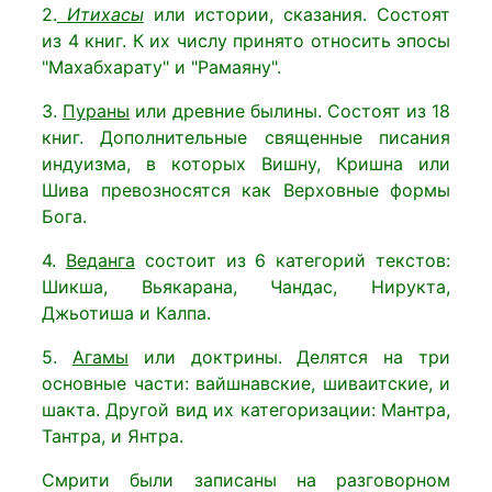
2.
Итихасы
или истории, сказания. Состоят
из 4 книг. К их числу принято относить эпосы
"Махабхарату" и "Рамаяну".
3.
Пураны
или древние былины. Состоят из 18
книг. Дополнительные священные писания
индуизма, в которых Вишну, Кришна или
Шива превозносятся как Верховные формы
Бога.
4.
Веданга
состоит из 6 категорий текстов:
Шикша, Вьякарана, Чандас, Нирукта,
Джьотиша и Калпа.
5.
Агамы
или доктрины. Делятся на три
основные части: вайшнавские, шиваитские, и
шакта. Другой вид их категоризации: Мантра,
Тантра, и Янтра.
Смрити были записаны на разговорном