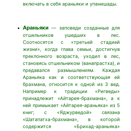
включать в себя араньяки и упанишады.
Араньяки
— заповеди созданные для
отшельников ушедших в лес.
Соотносятся с «третьей стадией
жизни», когда глава семьи, достигнув
преклонного возраста, уходил в лес,
становясь отшельником (ванапрастха), и
предавался размышлениям. Каждая
Араньяка как и соответствующая ей
брахмана, относится к одной из 3 вед.
Например к традиции «Ригведы»
принадлежит «Айтарея-брахмана», а к
ней примыкает «Айтарея-араньяка» из 5
книг; с «Яджурведой» связана
«Шатапатха-брахмана», в которой
содержится «Брихад-араньяка»