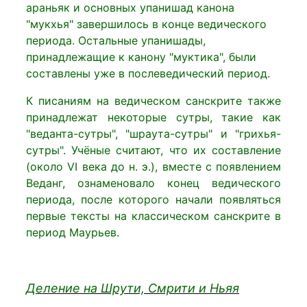
араньяк и основных упанишад канона
"мукхья" завершилось в конце ведического
периода. Остальные упанишады,
принадлежащие к канону "муктика", были
составлены уже в послеведический период.
К писаниям на ведическом санскрите также
принадлежат некоторые сутры, такие как
"веданта-сутры", "шраута-сутры" и "грихья-
сутры". Учёные считают, что их составление
(около VI века до н. э.), вместе с появлением
Веданг, ознаменовало конец ведического
периода, после которого начали появляться
первые тексты на классическом санскрите в
период Маурьев.
Деление на Шрути, Смрити и Ньяя