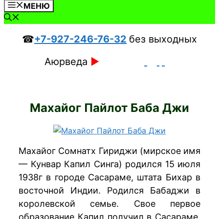
МЕНЮ
☎
+7-927-246-76-32
без выходных
Аюрведа
►
Махайог Пайлот Баба Джи
Махайог Сомнатх Гириджи (мирское имя
— Кунвар Капил Синга) родился 15 июля
1938г в городе Сасараме, штата Бихар в
восточной Индии. Родился Бабаджи в
королевской семье. Свое первое
образование Капил получил в Сасараме,