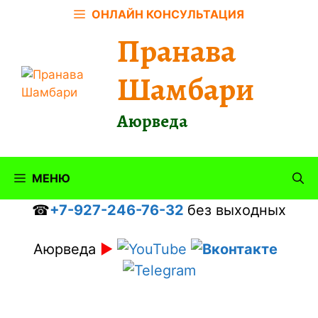
Перейти
ОНЛАЙН КОНСУЛЬТАЦИЯ
к
Пранава
содержимому
Шамбари
Аюрведа
МЕНЮ
☎
+7-927-246-76-32
без выходных
Аюрведа
►