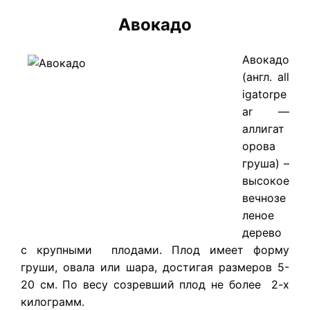
Авокадо
​Авокадо
(англ. all
igatorpe
ar —
аллигат
орова
груша) –
высокое
вечнозе
леное
дерево
с крупными плодами. Плод имеет форму
груши, овала или шара, достигая размеров 5-
20 см. По весу созревший плод не более 2-х
килограмм.