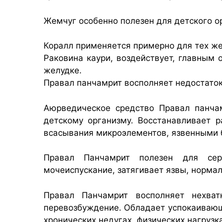
Жемчуг особенно полезен для детского 
Коралл применяется примерно для тех же
Раковина каури, воздействует, главным 
желудке.
Правал панчамрит восполняет недостаток
Аюрведическое средство Правал панча
детскому организму. Восстанавливает 
всасывания микроэлементов, язвенными 
Правал Панчамрит полезен для серд
мочеиспускание, затягивает язвы, норма
Правал Панчамрит восполняет нехват
перевозбуждение. Обладает успокаивающ
хронических недугах, физических нагрузк