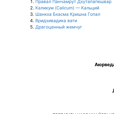
Правал Панчамрут Дхутапапешвар
Каликум (Calicum) — Кальций
Шанкха Бхасма Кришна Гопал
Вридхивадика вати
Драгоценный жемчуг
Аюрведа