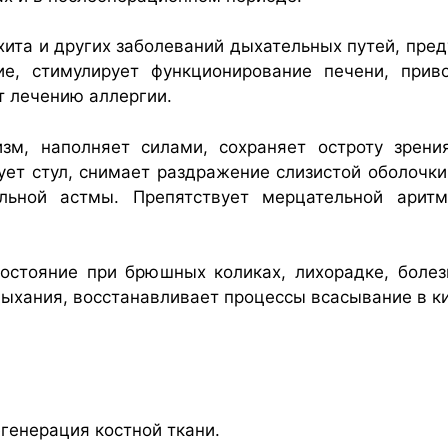
хита и других заболеваний дыхательных путей, пре
ние, стимулирует функционирование печени, при
т лечению аллергии.
зм, наполняет силами, сохраняет остроту зрени
ует стул, снимает раздражение слизистой оболочки
иальной астмы. Препятствует мерцательной арит
остояние при брюшных коликах, лихорадке, болез
дыхания, восстанавливает процессы всасывание в к
егенерация костной ткани.