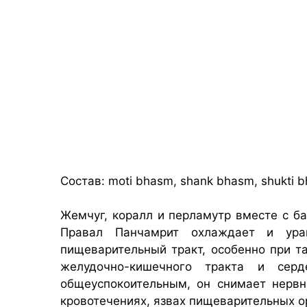
Состав: moti bhasm, shank bhasm, shukti b
Жемчуг, коралл и перламутр вместе с б
Правал Панчамрит охлаждает и ура
пищеварительный тракт, особенно при так
желудочно-кишечного тракта и сер
общеуспокоительным, он снимает нервн
кровотечениях, язвах пищеварительных ор