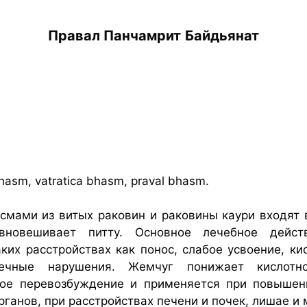
Правал Панчамрит
Байдьянат
hasm, vatratica bhasm, praval bhasm.
асмами из витых раковин и раковины каури входят 
вновешивает питту. Основное лечебное дейст
их расстройствах как понос, слабое усвоение, кис
дечные нарушения. Жемчуг понижает кислотно
ое перевозбуждение и применяется при повышенно
ганов, при расстройствах печени и почек, лишае и 