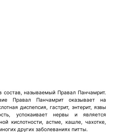
в состав, называемый Правал Панчамрит.
вие Правал Панчамрит оказывает на
лотная диспепсия, гастрит, энтерит, язвы
сть, успокаивает нервы и является
й кислотности, астме, кашле, чахотке,
многих других заболеваниях питты.