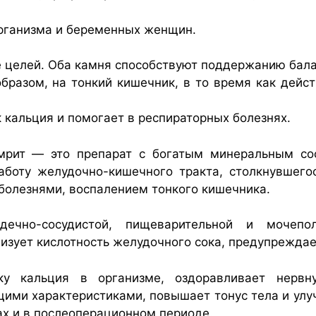
организма и беременных женщин.
 целей. Оба камня способствуют поддержанию бала
образом, на тонкий кишечник, в то время как дейс
 кальция и помогает в респираторных болезнях.
мрит — это препарат с богатым минеральным со
работу желудочно-кишечного тракта, столкнувшег
болезнями, воспалением тонкого кишечника.
ечно-сосудистой, пищеварительной и мочепол
лизует кислотность желудочного сока, предупрежда
ку кальция в организме, оздоравливает нервн
ими характеристиками, повышает тонус тела и улуч
ах и в послеоперационном периоде.