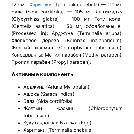
125 мг,
Харитаки
(
Terminalia chebula
) — 110 мг,
Бала
(
Sida cordifolia
) — 105 мг,
Яштимадху
(
Glycyrrhiza glabra
) — 100 мг,
Готу кола
(
Centella asiatica
) — 50 мг,
обработаны
в
(Processed in):
Арджуна
(
Terminalia
arjuna),
Хлопковое дерево
(
Bombax malabaricum
),
Желтый жасмин
(
Chlorophytum tuberosum
);
Консерванты
:
Метил парабен
(Methyl
paraben
),
Пропил парабен
(
Propyl paraben
).
Активные компоненты
:
Арджуна (Arjuna Myrobalan)
Ашока (Saraca indica)
Бала (Sida cordifolia)
Желтый жасмин (Chlorophytum
tuberosum)
Кукутандатвак Бхасма (Egg)
Харитаки (Terminalia chebula)