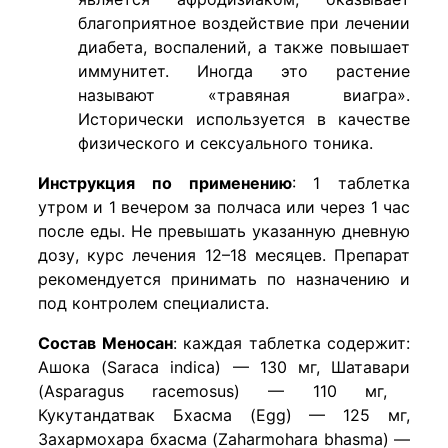
благоприятное воздействие при лечении
диабета, воспалений, а также повышает
иммунитет. Иногда это растение
называют «травяная виагра».
Исторически используется в качестве
физического и сексуального тоника.
Инструкция по
применению
: 1
таблетка
утром
и 1
вечером
за
полчаса
или
через
1 час
после
еды. Не
превышать указанную дневную
дозу
,
курс лечения
12–18
месяцев
.
Препарат
рекомендуется принимать
по
назначению
и
под
контролем специалиста
.
Состав
Меносан
:
каждая таблетка содержит
:
Ашока
(
Saraca indica
) — 130 мг,
Шатавари
(Asparagus
racemosus
) — 110 мг,
Кукутандатвак Бхасма
(Egg) — 125 мг,
Захармохара бхасма
(
Zaharmohara bhasma
) —