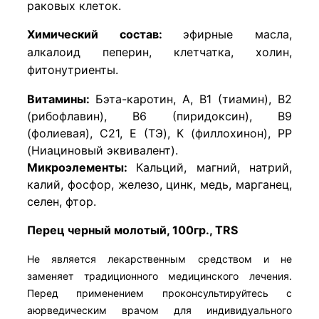
раковых клеток.
Химический состав:
э
фирные масла,
алкалоид пеперин, клетчатка, холин,
фитонутриенты.
Витамины:
Бэта-каротин, A, B1 (тиамин), B2
(рибофлавин), B6 (пиридоксин), B9
(фолиевая), C21, E (ТЭ), К (филлохинон), PP
(Ниациновый эквивалент).
Микроэлементы:
Кальций, магний, натрий,
калий, фосфор, железо, цинк, медь, марганец,
селен, фтор.
Перец черный молотый, 100гр., TRS
Не является лекарственным средством и не
заменяет традиционного медицинского лечения.
Перед применением проконсультируйтесь с
аюрведическим врачом для индивидуального