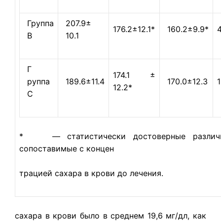
Группа
207.9±
176.2±12.1*
160.2±9.9*
4
В
10.1
Г
174.1 ±
руппа
189.6±11.4
170.0±12.3
12.2*
С
* — статистически достоверные различи
сопоставимые с концен­
трацией сахара в крови до лечения.
сахара в крови было в среднем 19,6 мг/дл, как