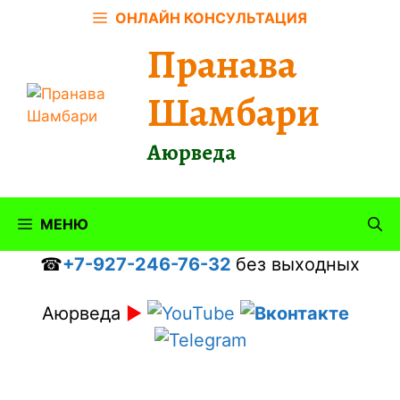
Перейти
ОНЛАЙН КОНСУЛЬТАЦИЯ
к
Пранава
содержимому
Шамбари
Аюрведа
МЕНЮ
☎
+7-927-246-76-32
без выходных
Аюрведа
►