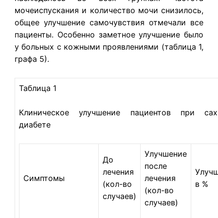
мочеиспускания и количество мочи снизилось,
общее улуч­шение самочувствия отмечали все
пациенты. Особенно заметное улуч­шение было
у больных с кожными проявлениями (таблица 1,
графа 5).
Таблица 1
Клиническое улучшение пациентов при сах
диабете
Улучшение
До
после
лечения
Улуч
Симптомы
лечения
(кол-во
в %
(кол-во
случаев)
случаев)