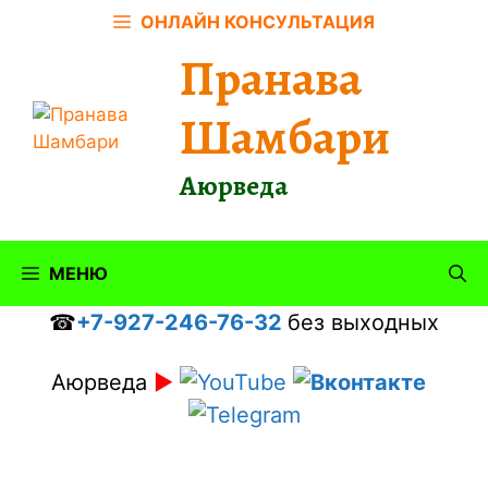
Перейти
ОНЛАЙН КОНСУЛЬТАЦИЯ
к
Пранава
содержимому
Шамбари
Аюрведа
МЕНЮ
☎
+7-927-246-76-32
без выходных
Аюрведа
►