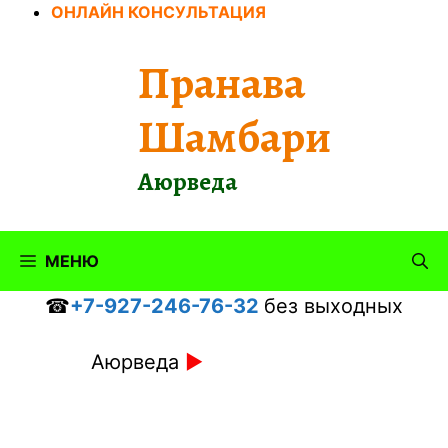
Перейти
ОНЛАЙН КОНСУЛЬТАЦИЯ
к
содержимому
Пранава
Шамбари
Аюрведа
МЕНЮ
☎
+7-927-246-76-32
без выходных
Аюрведа
►