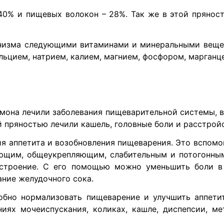
0% и пищевых волокон – 28%. Так же в этой пряност
анизма следующими витаминами и минеральными веще
льцием, натрием, калием, магнием, фосфором, марганц
амона лечили заболевания пищеварительной системы, 
й пряностью лечили кашель, головные боли и расстрой
я аппетита и возобновления пищеварения. Это вспомо
ающим, общеукрепляющим, слабительным и потогонны
астроение. С его помощью можно уменьшить боли в 
ание желудочного сока.
обно нормализовать пищеварение и улучшить аппети
иях мочеиспускания, коликах, кашле, диспепсии, м