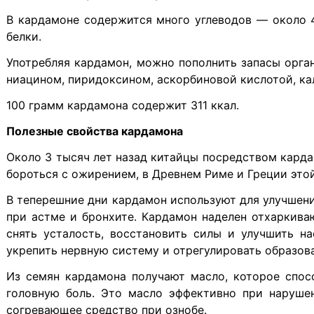
В кардамоне содержится много углеводов — около 4
белки.
Употребляя кардамон, можно пополнить запасы орг
ниацином, пиридоксином, аскорбиновой кислотой, ка
100 грамм кардамона содержит 311 ккал.
Полезные свойства кардамона
Около 3 тысяч лет назад китайцы посредством кард
бороться с ожирением, в Древнем Риме и Греции это
В теперешние дни кардамон используют для улучшени
при астме и бронхите. Кардамон наделен отхаркив
снять усталость, восстановить силы и улучшить н
укрепить нервную систему и отрегулировать образов
Из семян кардамона получают масло, которое спос
головную боль. Это масло эффективно при нарушен
согревающее средство при ознобе.