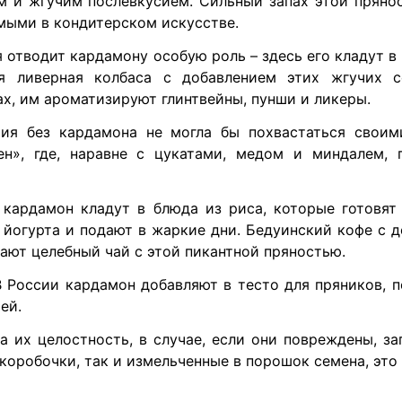
 и жгучим послевкусием. Сильный запах этой прянос
мыми в кондитерском искусстве.
 отводит кардамону особую роль – здесь его кладут в
я ливерная колбаса с добавлением этих жгучих 
х, им ароматизируют глинтвейны, пунши и ликеры.
рия без кардамона не могла бы похвастаться свои
ен», где, наравне с цукатами, медом и миндалем, 
кардамон кладут в блюда из риса, которые готовят 
 йогурта и подают в жаркие дни. Бедуинский кофе с 
ают целебный чай с этой пикантной пряностью.
России кардамон добавляют в тесто для пряников, пе
ей.
а их целостность, в случае, если они повреждены, з
коробочки, так и измельченные в порошок семена, это 