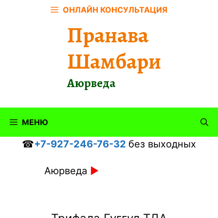
Перейти
ОНЛАЙН КОНСУЛЬТАЦИЯ
к
Пранава
содержимому
Шамбари
Аюрведа
МЕНЮ
☎
+7-927-246-76-32
без выходных
Аюрведа
►