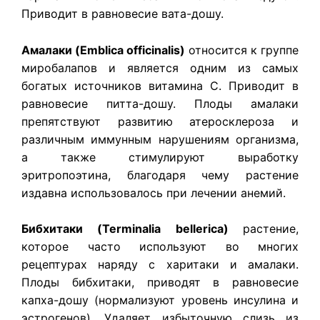
Приводит в равновесие вата-дошу.
Амалаки (Emblica officinalis)
относится к группе
миробалапов и является одним из самых
богатых источников витамина С. Приводит в
равновесие питта-дошу. Плоды амалаки
препятствуют развитию атеросклероза и
различным иммунным нарушениям организма,
а также стимулируют выработку
эритропоэтина, благодаря чему растение
издавна использовалось при лечении анемий.
Бибхитаки (Terminalia bellerica)
растение,
которое часто используют во многих
рецептурах наряду с харитаки и амалаки.
Плоды бибхитаки, приводят в равновесие
капха-дошу (нормализуют уровень инсулина и
эстрогенов). Удаляет избыточную слизь из