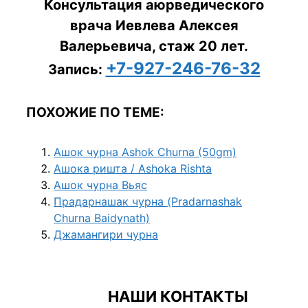
Консультация аюрведического
врача Иевлева Алексея
Валерьевича, стаж 20 лет.
+7-927-246-76-32
Запись:
ПОХОЖИЕ ПО ТЕМЕ:
Ашок чурна Ashok Churna (50gm)
Ашока ришта / Ashoka Rishta
Ашок чурна Вьяс
Прадарнашак чурна (Pradarnashak
Churna Baidynath)
Джамангири чурна
НАШИ КОНТАКТЫ