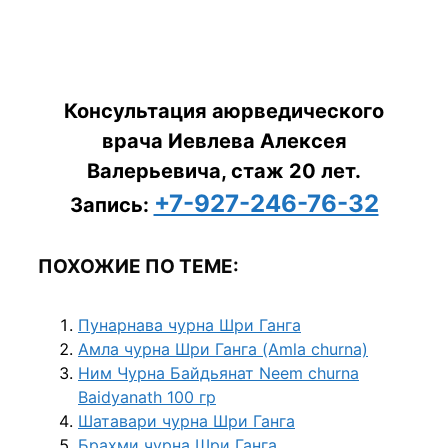
Консультация аюрведического
врача Иевлева Алексея
Валерьевича, стаж 20 лет.
+7-927-246-76-32
Запись:
ПОХОЖИЕ ПО ТЕМЕ:
Пунарнава чурна Шри Ганга
Амла чурна Шри Ганга (Amla churna)
Ним Чурна Байдьянат Neem churna
Baidyanath 100 гр
Шатавари чурна Шри Ганга
Брахми чурна Шри Ганга