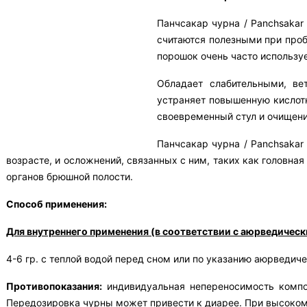
Панчсакар чурна / Panchsakar
считаются полезными при проб
порошок очень часто использу
Обладает слабительными, ве
устраняет повышенную кислотн
своевременный стул и очищени
Панчсакар чурна / Panchsakar
возрасте, и осложнений, связанных с ним, таких как головная
органов брюшной полости.
Способ применения:
Для внутреннего применения (в соответствии с аюрведическ
4-6 гр. с теплой водой перед сном или по указанию аюрведич
Противопоказания:
индивидуальная непереносимость компо
Передозировка чурны может привести к диарее. При высоком