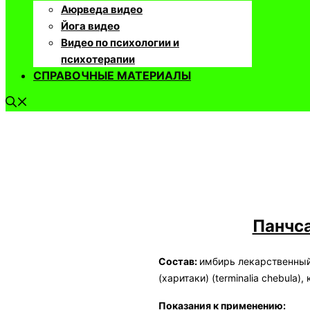
Аюрведа видео
Йога видео
Видео по психологии и
психотерапии
СПРАВОЧНЫЕ МАТЕРИАЛЫ
Панчса
​Состав:
имбирь лекарственный (z
(харитаки) (terminalia chebula),
Показания к применению: