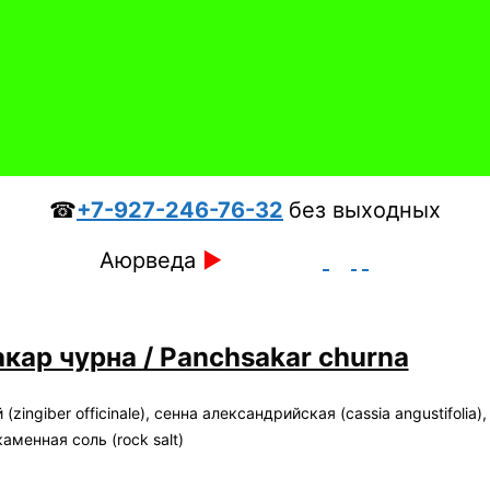
☎
+7-927-246-76-32
без выходных
Аюрведа
►
кар чурна / Panchsakar churna
ingiber officinale), сенна александрийская (cassia angustifolia)
 каменная соль (rock salt)