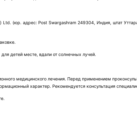
h) Ltd. (юр. адрес: Post Swargashram 249304, Индия, штат Утт
аковке.
 для детей месте, вдали от солнечных лучей.
ионного медицинского лечения. Перед применением проконсул
формационный характер. Рекомендуется консультация специали
те.