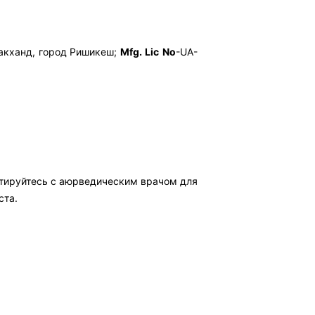
аракханд, город Ришикеш;
Mfg
.
Lic
No
-UA-
ьтируйтесь с аюрведическим врачом для
ста.