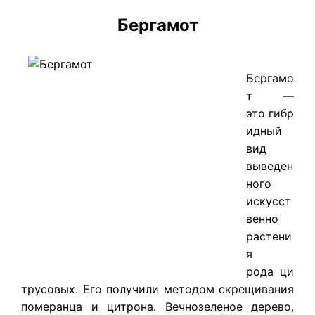
Бергамот
Бергамо
т —
это гибр
идный
вид
выведен
ного
искусст
венно
растени
я
рода ци
трусовых. Его получили методом скрещивания
померанца и цитрона. Вечнозеленое дерево,