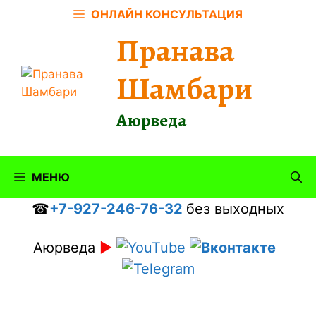
Перейти
ОНЛАЙН КОНСУЛЬТАЦИЯ
к
Пранава
содержимому
Шамбари
Аюрведа
МЕНЮ
☎
+7-927-246-76-32
без выходных
Аюрведа
►