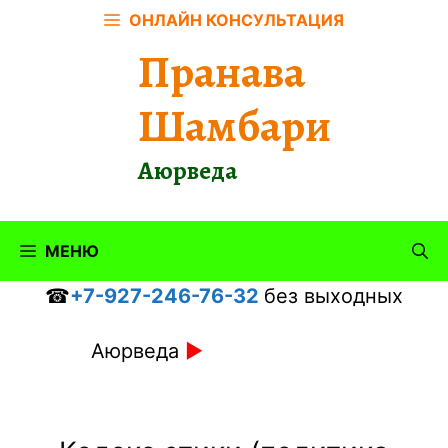
Перейти
ОНЛАЙН КОНСУЛЬТАЦИЯ
к
Пранава
содержимому
Шамбари
Аюрведа
МЕНЮ
☎
+7-927-246-76-32
без выходных
Аюрведа
►