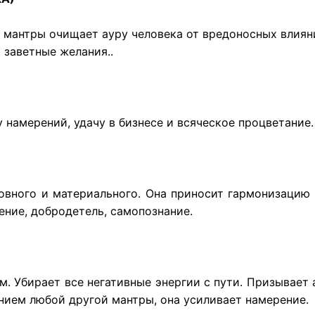
й мантры очищает ауру человека от вредоносных влияни
 заветные желания..
 намерений, удачу в бизнесе и всяческое процветание.
овного и материального. Она приносит гармонизацию в 
ение, добродетель, самопознание.
. Убирает все негативные энергии с пути. Призывает а
нием любой другой мантры, она усиливает намерение.