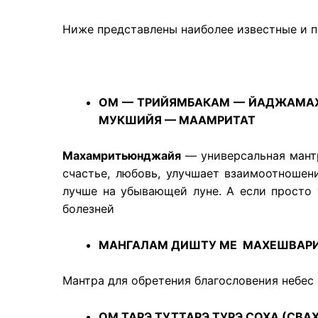
Ниже представлены наиболее известные и п
ОМ — ТРИЙЯМБАКАМ — ЙАДЖАМАХ
МУКШИЙЯ — МААМРИТАТ
Махамритьюнджайя
— универсальная мантр
счастье, любовь, улучшает взаимоотношени
лучше на убывающей луне. А если просто 
болезней
МАНГАЛАМ ДИШТУ МЕ МАХЕШВАР
Мантра для обретения благословения небес 
ОМ ТАРЭ ТУТТАРЭ ТУРЭ СОХА (СВА