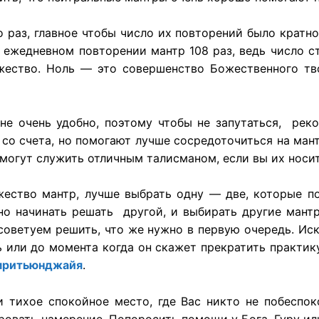
аз, главное чтобы число их повторений было кратно т
ежедневном повторении мантр 108 раз, ведь число с
ество. Ноль — это совершенство Божественного тво
 не очень удобно, поэтому чтобы не запутаться, рек
я со счета, но помогают лучше сосредоточиться на мант
огут служить отличным талисманом, если вы их носит
жество мантр, лучше выбрать одну — две, которые п
но начинать решать другой, и выбирать другие мантр
 советуем решить, что же нужно в первую очередь. Ис
 или до момента когда он скажет прекратить практик
мритьюнджайя
.
 тихое спокойное место, где Вас никто не побеспок
овать намерение. Попоросить помощи у Бога, Гуру и