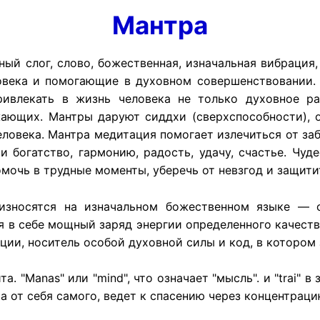
Мантра
нный слог, слово, божественная, изначальная вибраци
овека и помогающие в духовном совершенствовании.
ривлекать в жизнь человека не только духовное ра
ающих. Мантры даруют сиддхи (сверхспособности), о
еловека. Мантра медитация помогает излечиться от за
ти богатство, гармонию, радость, удачу, счастье. Ч
мочь в трудные моменты, уберечь от невзгод и защити
износятся на изначальном божественном языке — 
я в себе мощный заряд энергии определенного качеств
ации, носитель особой духовной силы и код, в которо
. "Manas" или "mind", что означает "мысль". и "trai" в
а от себя самого, ведет к спасению через концентраци