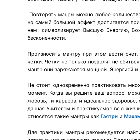
Повторять манры можно любое количество р
но самый большой эффект достигается при 
нем символизирует Высшую Энергию, Бож
бесконечности.
Произносить мантру при этом вести счет,
четки. Четки не только позволят не сбитьс
мантр они заряжаются мощной Энергией и м
Не стоит одновременно практиковать мно
момент. Когда вы решите ваш вопрос, мож
любовь, и карьера, и идеальное здоровье,
данная Учителем и практикуемое всю жизнь
относятся такие мантры как
Гаятри
и
Маха
Для практики мантры рекомендуется найти
которые могут нарушить тишину. Сформулир