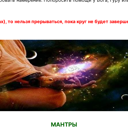
ах), то нельзя прерываться, пока круг не будет заверш
​​МАНТРЫ