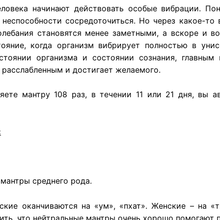
еловека начинают действовать особые вибрации. Пон
 неспособности сосредоточиться. Но через какое-то
олебания становятся менее заметными, а вскоре и в
тояние, когда организм вибрирует полностью в уни
стоянии организма и состоянии сознания, главным 
 расслабленным и достигает желаемого.
яете мантру 108 раз, в течении 11 или 21 дня, вы 
:
 мантры среднего рода.
кие оканчиваются на «ум», «пхат». Женские – на «
ить, что нейтральные мантры очень хорошо помогают п