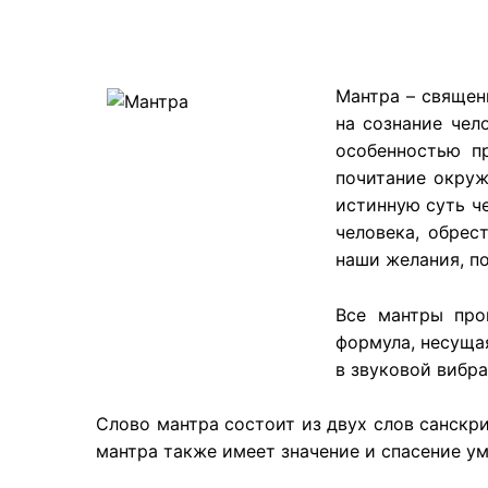
​Мантра – свяще
на сознание чел
особенностью п
почитание окруж
истинную суть ч
человека, обрес
наши желания, по
Все мантры про
формула, несуща
в звуковой вибр
Слово мантра состоит из двух слов санскрита
мантра также имеет значение и спасение ум