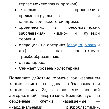
герпес мочеполовых органов).
тяжёлых проявлениях
предменструального и
климактерического синдрома.
хронических и онкологических
заболеваниях, химио- и лучевой
терапии.
операциях на артериях (
сердца
,
мозга
и
др.), так как препятствует
тромбообразо­ванию.
остеопорозе.
Снижает уровень холестерина.
Подавляет действие гормона под названием
«ангиотен­зин», не давая образовываться
«ангиотен­зину 2», что является основой
артериальной гипертен­зии. Воздействует на
сердечные клетки называемые —
«кардинальными фибробластами»,