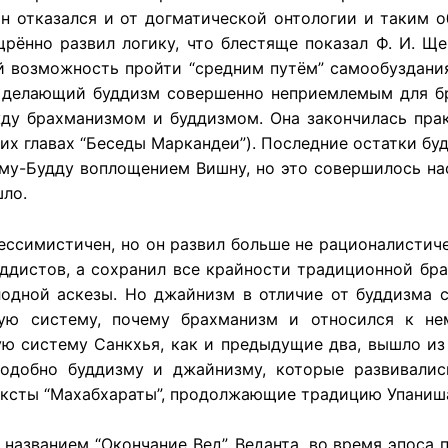
н отказался и от догматической онтологии и таким 
рённо развил логику, что блестяще показал Ф. И. Ще
й возможность пройти “средним путём” самообуздани
, делающий буддизм совершенно неприемлемым для бр
жду брахманизмом и буддизмом. Она закончилась пра
ских главах “Беседы Маркандеи”). Последние остатки 
аму-Будду воплощением Вишну, но это совершилось на
шло.
ессимистичен, но он развил больше не рационалистичес
уддистов, а сохранил все крайности традиционной бр
лодной аскезы. Но джайнизм в отличие от буддизма 
вую систему, почему брахманизм и относился к не
 систему Санкхья, как и предыдущие два, вышло из 
подобно буддизму и джайнизму, которые развивалис
ексты “Махабхараты”, продолжающие традицию Упаниш
названием “Окончание Вед”, Веданта, во время эпоса 