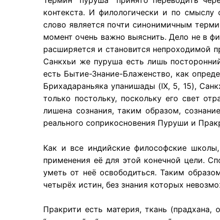
Термин “пуруша” принято переводить чере
контекста. И филологически и по смыслу с
слово является почти синонимичным термин
момент очень важно выяснить. Дело не в ф
расширяется и становится непроходимой пр
Санкхьи же пуруша есть лишь посторонний
есть Бытие-Знание-Блаженство, как опред
Брихадараньяка упанишады (IX, 5, 15), Са
только постольку, поскольку его свет от
лишена сознания, таким образом, сознани
реального соприкосновения Пуруши и Пракр
Как и все индийские философские школы,
применения её для этой конечной цели. Сп
уметь от неё освободиться. Таким образо
четырёх истин, без знания которых невозмо
Пракрити есть материя, ткань (прадхана, 