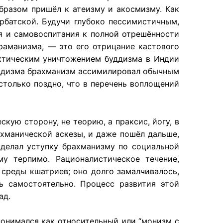
образом пришёл к атеизму и акосмизму. Как
рбатской. Будучи глубоко пессимистичным,
я и самовоспитания к полной отрешённости
аманизма, — это его отрицание кастового
ктическим уничтожением буддизма в Индии
буддизма брахманизм ассимилировал обычным
столько поздно, что в перечень воплощений
кую сторону, не теорию, а праксис, йогу, в
ахманической аскезы, и даже пошёл дальше,
сделал уступку брахманизму по социальной
му терпимо. Рационалистическое течение,
среды кшатриев; оно долго замалчивалось,
ь самостоятельно. Процесс развития этой
ад.
понимался как относительный или “монизм с