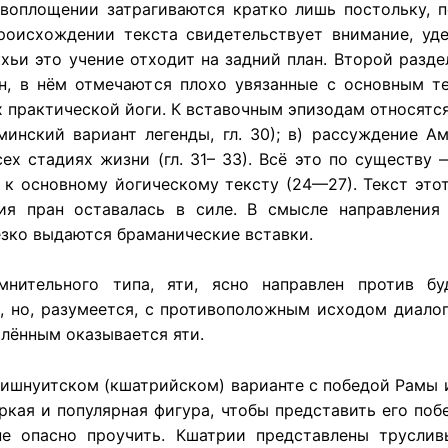
воплощении затрагиваются кратко лишь постольку, 
роисхождении текста свидетельствует внимание, уд
ьи это учение отходит на задний план. Второй разде
ен, в нём отмечаются плохо увязанные с основным т
 практической йоги. К вставочным эпизодам относятся
аминский вариант легенды, гл. 30); в) рассуждение
ех стадиях жизни (гл. 31– 33). Всё это по существу
 основному йогическому тексту (24—27). Текст этот
ия пран оставалась в силе. В смысле направления 
езко выдаются браманические вставки.
нительного типа, яти, ясно направлен против буд
, но, разумеется, с противоположным исходом диалог
млённым оказывается яти.
в вишнуитском (кшатрийском) варианте с победой Рамы
кая и популярная фигура, чтобы представить его поб
 не опасно проучить. Кшатрии представлены трусли