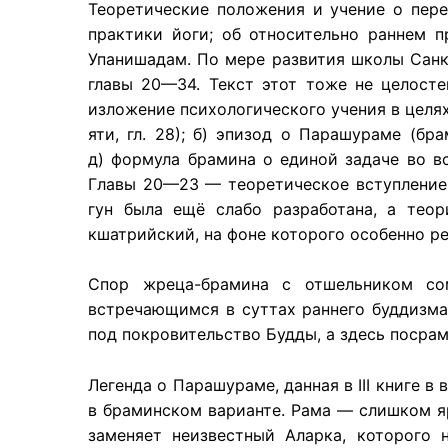
Теоретические положения и учение о пере
практики йоги; об относительно раннем п
Упанишадам. По мере развития школы Санкх
главы 20—34. Текст этот тоже не целост
изложение психологического учения в целях
яти, гл. 28); б) эпизод о Парашураме (бр
д) формула брамина о единой задаче во вс
Главы 20—23 — теоретическое вступление к
гун была ещё слабо разработана, а теор
кшатрийский, на фоне которого особенно р
Спор жреца-брамина с отшельником сом
встречающимся в суттах раннего буддизма
под покровительство Будды, а здесь посра
Легенда о Парашураме, данная в III книге 
в браминском варианте. Рама — слишком яр
заменяет неизвестный Аларка, которого