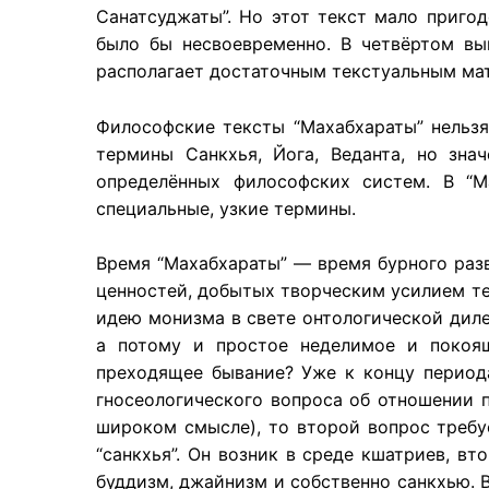
Санатсуджаты”. Но этот текст мало пригод
было бы несвоевременно. В четвёртом вы
располагает достаточным текстуальным мат
Философские тексты “Махабхараты” нельзя
термины Санкхья, Йога, Веданта, но зна
определённых философских систем. В “М
специальные, узкие термины.
Время “Махабхараты” — время бурного раз
ценностей, добытых творческим усилием те
идею монизма в свете онтологической дил
а потому и простое неделимое и покоящ
преходящее бывание? Уже к концу периода
гносеологического вопроса об отношении 
широком смысле), то второй вопрос требуе
“санкхья”. Он возник в среде кшатриев, в
буддизм, джайнизм и собственно санкхью. 