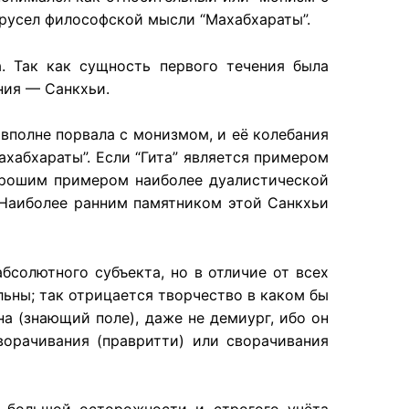
х русел философской мысли “Махабхараты”.
. Так как сущность первого течения была
ния — Санкхьи.
вполне порвала с монизмом, и её колебания
абхараты”. Если “Гита” является примером
 хорошим примером наиболее дуалистической
. Наиболее ранним памятником этой Санкхьи
бсолютного субъекта, но в отличие от всех
ьны; так отрицается творчество в каком бы
а (знающий поле), даже не демиург, ибо он
ворачивания (правритти) или сворачивания