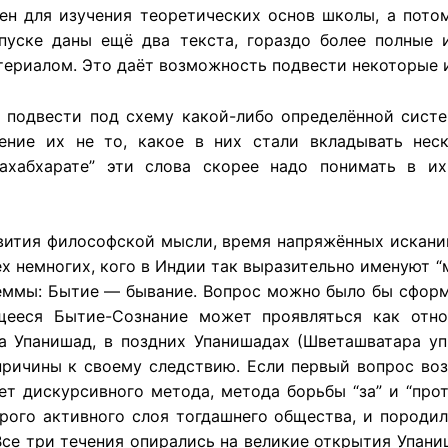
ен для изучения теоретических основ школы, а пото
пуске даны ещё два текста, гораздо более полные и
ериалом. Это даёт возможность подвести некоторые и
 подвести под схему какой-либо определённой систе
чение их не то, какое в них стали вкладывать нес
ахабхарате” эти слова скорее надо понимать в и
вития философской мысли, время напряжённых исканий
х немногих, кого в Индии так выразительно именуют “
еммы: Бытие — бывание. Вопрос можно было бы сформу
ееся Бытие-Сознание может проявляться как отно
 Упанишад, в поздних Упанишадах (Шветашватара уп
причины к своему следствию. Если первый вопрос в
т дискурсивного метода, метода борьбы “за” и “прот
торого активного слоя тогдашнего общества, и породил
Все три течения опирались на великие открытия Упан