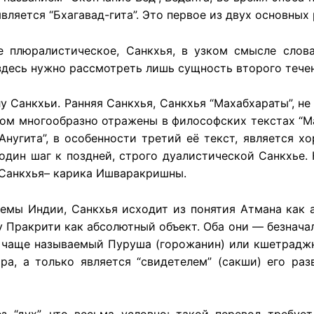
вляется “Бхагавад-гита”. Это первое из двух основны
 плюралистическое, Санкхья, в узком смысле слова
 здесь нужно рассмотреть лишь сущность второго тече
 Санкхьи. Ранняя Санкхья, Санкхья “Махабхараты”, не 
м многообразно отражены в философских текстах “Мах
“Анугита”, в особенности третий её текст, является
 один шаг к поздней, строго дуалистической Санкхье
ь Санкхья– карика Ишваракришны.
мы Индии, Санкхья исходит из понятия Атмана как а
 Пракрити как абсолютный объект. Оба они — безначал
 чаще называемый Пуруша (горожанин) или кшетраджн
ра, а только является “свидетелем” (сакши) его раз