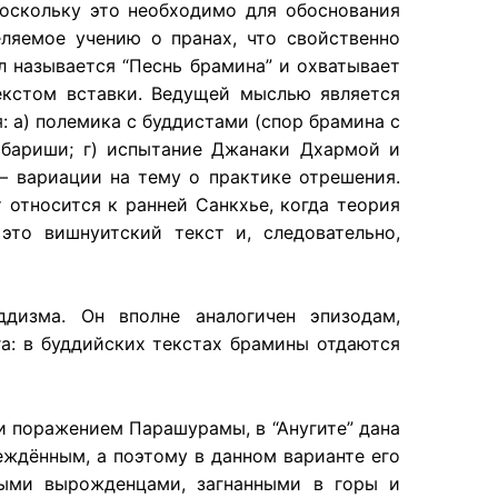
поскольку это необходимо для обоснования
еляемое учению о пранах, что свойственно
л называется “Песнь брамина” и охватывает
екстом вставки. Ведущей мыслью является
: а) полемика с буддистами (спор брамина с
 Амбариши; г) испытание Джанаки Дхармой и
 — вариации на тему о практике отрешения.
 относится к ранней Санкхье, когда теория
это вишнуитский текст и, следовательно,
дизма. Он вполне аналогичен эпизодам,
а: в буддийских текстах брамины отдаются
 и поражением Парашурамы, в “Анугите” дана
еждённым, а поэтому в данном варианте его
выми вырожденцами, загнанными в горы и