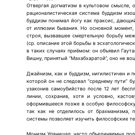
Отвергая догматизм в культовом смысле, о
рационалистическая система буддизм изощ
буддизм понимал йогу как праксис, дающи
от иллюзии бывания. Но основной момент
строя, вызвавшее смертельную борьбу ме
(ср. описание этой борьбы в эсхатологиче
в таких случаях приёмом: он объявил Гаут
Вишну, принятый “Махабхаратой”, оно не во
Джайнизм, как и буддизм, нигилистичен и п
которой он не следовал “среднему пути” б
узаконив самоубийство после 12 лет бесп
линии, сохранив, хотя и условно, касто
оформившееся позже в особую философскую
так как не отделилось от брахманизма, 
системы позволяет изучить философские т
Монизм Упанишад, часто объединяемых под 