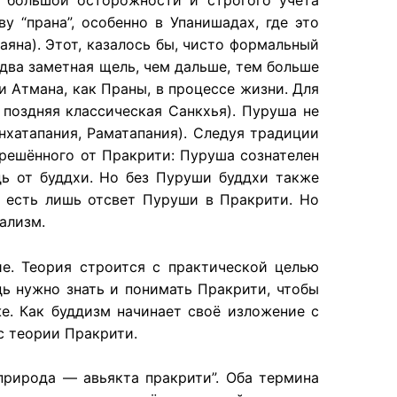
ет большой осторожности и строгого учёта
у “прана”, особенно в Упанишадах, где это
яна). Этот, казалось бы, чисто формальный
два заметная щель, чем дальше, тем больше
 Атмана, как Праны, в процессе жизни. Для
поздняя классическая Санкхья). Пуруша не
хатапания, Раматапания). Следуя традиции
трешённого от Пракрити: Пуруша сознателен
дь от буддхи. Но без Пуруши буддхи также
о есть лишь отсвет Пуруши в Пракрити. Но
ализм.
е. Теория строится с практической целью
дь нужно знать и понимать Пракрити, чтобы
е. Как буддизм начинает своё изложение с
с теории Пракрити.
 природа — авьякта пракрити”. Оба термина