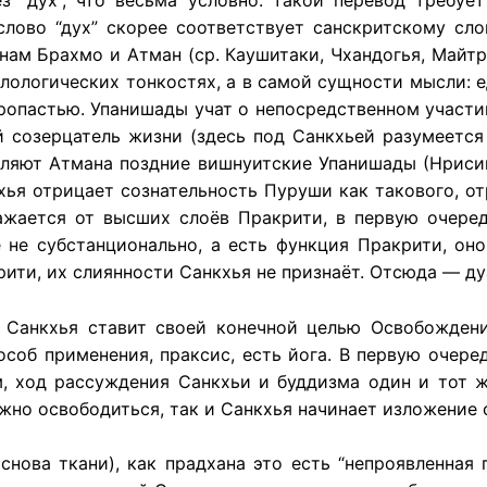
з “дух”, что весьма условно: такой перевод требу
лово “дух” скорее соответствует санскритскому слов
ам Брахмо и Атман (ср. Каушитаки, Чхандогья, Майтра
илологических тонкостях, а в самой сущности мысли: е
опастью. Упанишады учат о непосредственном участии
 созерцатель жизни (здесь под Санкхьей разумеется 
еляют Атмана поздние вишнуитские Упанишады (Нрисин
нкхья отрицает сознательность Пуруши как такового, о
ражается от высших слоёв Пракрити, в первую очере
е не субстанционально, а есть функция Пракрити, он
ити, их слиянности Санкхья не признаёт. Отсюда — ду
 Санкхья ставит своей конечной целью Освобождени
особ применения, праксис, есть йога. В первую очере
м, ход рассуждения Санкхьи и буддизма один и тот ж
жно освободиться, так и Санкхья начинает изложение 
основа ткани), как прадхана это есть “непроявленная