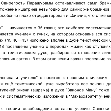
. Свирепость Парашурамы останавливают сами брам
чтожение кшатриев невыгодно для самих же браминов,
 особенно плохо отредактирован и сбивчив, что отмеч
я” — начинается с 35 главы; это наиболее системат
сняется учением о гунах, на котором основана вся си
ах (гл. 40—43) изложено вполне в духе теистической 
—48 посвящены учению о периодах жизни как ступеня
ы в теистическом духе, разбирается отношение ли
копления саттвы. В этом отношении важны последние г
ученика и учителя” относится к поздним эпическим
ся ещё теистической, уже выработала все основы д
тупеней жизни (ашрама) в духе “Законов Ману” тоже 
х и систематических изложений в “Махабхарате” учени
к теории освобождения согласно учению Санкхьи 