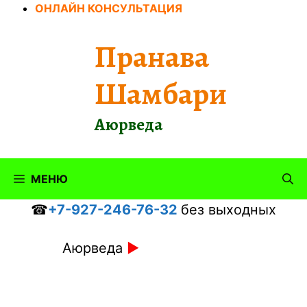
Перейти
ОНЛАЙН КОНСУЛЬТАЦИЯ
к
содержимому
Пранава
Шамбари
Аюрведа
МЕНЮ
☎
+7-927-246-76-32
без выходных
Аюрведа
►