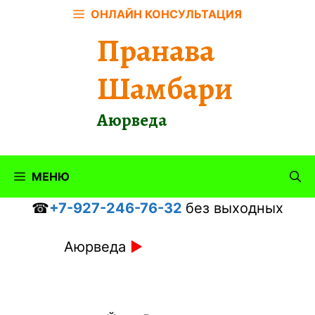
Перейти
ОНЛАЙН КОНСУЛЬТАЦИЯ
к
Пранава
содержимому
Шамбари
Аюрведа
МЕНЮ
☎
+7-927-246-76-32
без выходных
Аюрведа
►