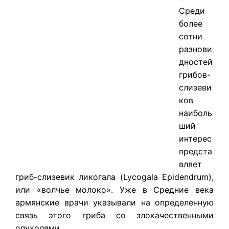
Среди
более
сотни
разнови
дностей
грибов-
слизеви
ков
наиболь
ший
интерес
предста
вляет
гриб-слизевик ликогала (Lycogala Epidendrum),
или «волчье молоко». Уже в Средние века
армянские врачи указывали на определенную
связь этого гриба со злокачественными
опухолями.