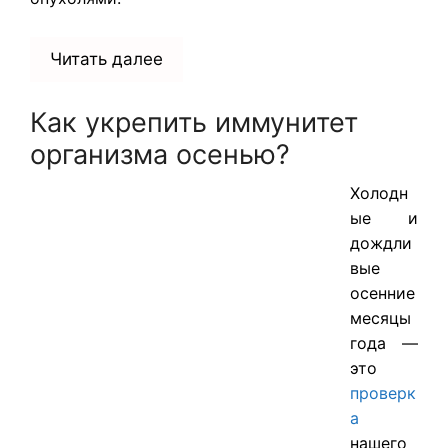
Читать далее
Как укрепить иммунитет
организма осенью?
Холодн
ые и
дождли
вые
осенние
месяцы
года —
это
проверк
а
нашего