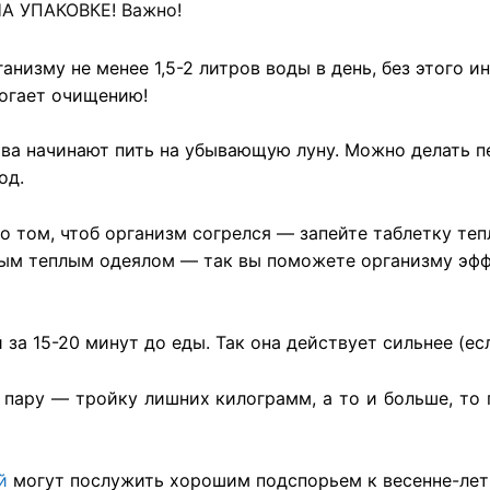
А УПАКОВКЕ! Важно!
ганизму не менее 1,5-2 литров воды в день, без этого
могает очищению!
а начинают пить на убывающую луну. Можно делать пе
од.
 о том, чтоб организм согрелся — запейте таблетку те
ным теплым одеялом — так вы поможете организму эф
 за 15-20 минут до еды. Так она действует сильнее (ес
ь пару — тройку лишних килограмм, а то и больше, то
й
могут послужить хорошим подспорьем к весенне-лет