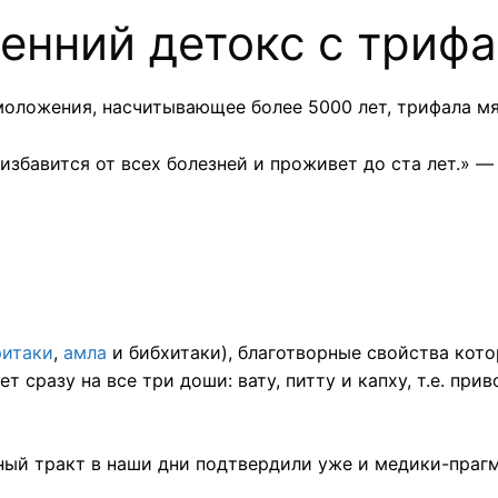
енний детокс с триф
ложения, насчитывающее более 5000 лет, трифала мяг
 избавится от всех болезней и проживет до ста лет.» 
ритаки
,
амла
и бибхитаки), благотворные свойства кот
т сразу на все три доши: вату, питту и капху, т.е. при
й тракт в наши дни подтвердили уже и медики-прагм