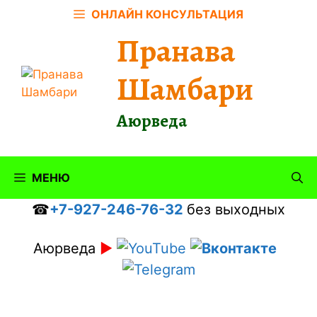
Перейти
ОНЛАЙН КОНСУЛЬТАЦИЯ
к
Пранава
содержимому
Шамбари
Аюрведа
МЕНЮ
☎
+7-927-246-76-32
без выходных
Аюрведа
►