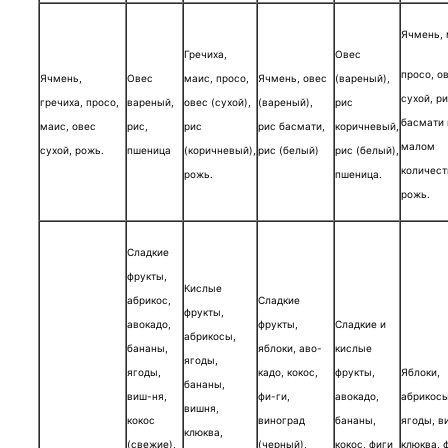
Ячмень, 
Гречиха,
Овес
просо, о
Ячмень,
Овес
маис, просо,
Ячмень, овес
(вареный),
сухой, р
гречиха, просо,
вареный,
овес (сухой),
(вареный),
рис
басмати 
маис, овес
рис,
рис
рис басмати,
коричневый,
малом
сухой, рожь.
пшеница
(коричневый),
рис (белый)
рис (белый),
количест
рожь.
пшеница.
рожь.
Сладкие
фрукты,
Кислые
абрикос,
Сладкие
фрукты,
авокадо,
фрукты,
Сладкие и
абрикосы,
бананы,
яблоки, аво-
кислые
ягоды,
ягоды,
кадо, кокос,
фрукты,
Яблоки,
бананы,
виш-ня,
фи-ги,
авокадо,
абрикосы
вишня,
кокос
виноград
бананы,
ягоды, в
клюква,
(свежие),
(черный),
кокос, фиги
клюква, 