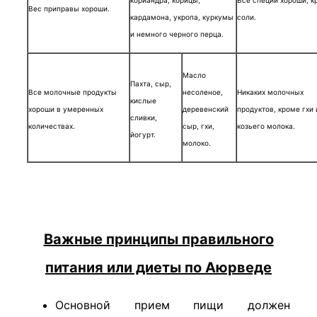
кориандра, корицы,
Все специи хороши, к
Вес приправы хороши.
кардамона, укропа, куркумы
соли.
и немного черного перца.
Масло
Пахта, сыр,
Все молочные продукты
несоленое,
Никаких молочных
кислые
хороши в умеренных
деревенский
продуктов, кроме гхи 
сливки,
количествах.
сыр, гхи,
козьего молока.
йогурт.
молоко.
Важные принципы правильного
питания или диеты по Аюрведе
Основной прием пищи должен