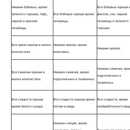
Никаких бобовых, кроме
Все бобовые хороши 
зеленого горошка, тофу,
Все бобовые хороши кроме
фасоли, сои, черной
черной и краской
чечевицы.
чечевицы и зеленого
чечевицы.
горошка.
Все орехи хороши в малых
Никаких орехов, кроме
Никаких орехов.
количествах.
кокосовых.
Никаких семечек, кро
Все семечки хороши в
Никаких семечек, кроме
подсолнечных и
малых количествах.
подсолнечных и тыквенных.
тыквенных.
Все сладости хороши
Все сладости хороши кроме
Все сладости, кроме
кроме белого сахара.
патоки и меда.
необработанного мед
Никаких специй, кроме