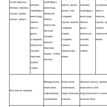
Сухие фрукты,
грейпфрут,
клюква,
манго, дыня,
свежие,
(сушеные
яблоки, клюква,
виноград
грейпфрут,
апель-син
грейпфрут,
манго,
груши, хурма,
зеленый,
виноград,
сладкий,
виноград,
персик,
гранат, арбуз.
лимон,
лимон,
груши, ананас
лимон,
груши, х
апельсин
манго,
сладкий,
дыня,
гранат,
кислый,
дыня
сливы
апельсин,
черносли
папайя,
(сладкая),
сладкие,
папайя,
изюм.
ананас,
апельсин,
гранат,
ананас,
персики,
папайя,
чернослив,
сливы.
хурма, слива
персики,
изюм.
кислая.
хурма,
слива.
Миндальное,
Кокосовое,
Никаких масел, кроме
маисовое,
оливковое,
маисового или
Все масла хороши.
сафлоровое,
подсолнечное,
подсолнечного в мал
сезамовое.
соевое.
количествах.