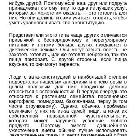
нибудь другой. Поэтому если ваш друг или подруга
принадлежат к этому типу, то одна из лучших услуг,
которые вы можете им оказать, — это готовить для
них. Но они должны и сами учиться готовить, чтобы
уметь уравновешивать свою конституцию.
Представители этого типа чаще других отличаются
привычкой к беспорядочному и нерегулярному
питанию и потому больше других нуждаются в
диетическом режиме. Они могут забыть поесть, не
захотеть готовить, или же готовят небрежно, так что
пища пригорает. С другой стороны, если пища
вкусная, то они могут переесть.
Люди с вата-конституцией в наибольшей степени
подвержены пищевым аллергиям и к некоторым в
целом полезным для них продуктам должны
относиться с осторожностью. В первую очередь это
относится к растениям семейства пасленовых:
картофелю, помидорам, баклажанам, перцу (в том
числе стручковому). Однако, обычно, проблемы
возникают у них не из-за самой пищи, а из-за их
собственной повышенной чувствительности,
которая может нарушить усвоение любого
продукта. Поэтому вместо дальнейшего
ужесточения диеты обычно лучше использовать
лекарственные травы и вести размеренный образ