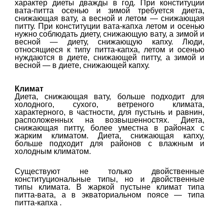
характер диеты дважды в год. При конституции
вата-питта осенью и зимой требуется диета,
снижающая вату, а весной и летом — снижающая
питту. При конституции вата-капха летом и осенью
нужно соблюдать диету, снижающую вату, а зимой и
весной — диету, снижающую капху. Люди,
относящиеся к типу питта-капха, летом и осенью
нуждаются в диете, снижающей питту, а зимой и
весной — в диете, снижающей капху.
Климат
Диета, снижающая вату, больше подходит для
холодного, сухого, ветреного климата,
характерного, в частности, для пустынь и равнин,
расположенных на возвышенностях. Диета,
снижающая питту, более уместна в районах с
жарким климатом. Диета, снижающая капху,
больше подходит для районов с влажным и
холодным климатом.
Существуют не только двойственные
конституциональные типы, но и двойственные
типы климата. В жаркой пустыне климат типа
питта-вата, а в экваториальном поясе — типа
питта-капха .