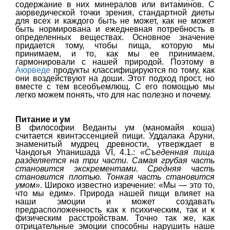
содержание в них минералов или витаминов. С
аюрведической точки зрения, стандартной диеты
для всех и каждого быть не может, как не может
быть нормирована и ежедневная потребность в
определенных веществах. Основное значение
придается тому, чтобы пища, которую мы
принимаем, и то, как мы ее принимаем,
гармонировали с нашей природой. Поэтому в
Аюрведе
продукты классифицируются по тому, как
они воздействуют на доши. Этот подход прост, но
вместе с тем всеобъемлющ. С его помощью мы
легко можем понять, что для нас полезно и почему.
Питание и ум
В философии Веданты ум (маномайя коша)
считается квинтэссенцией пищи. Уддалака Аруни,
знаменитый мудрец древности, утверждает в
Чандогья Упанишада VI, 4.1.:
«Съеденная пища
разделяется на три части. Самая грубая часть
становится экскрементами. Средняя часть
становится плотью. Тонкая часть становится
умом»
. Широко известно изречение: «Мы — это то,
что мы едим». Природа нашей пищи влияет на
наши эмоции и может создавать
предрасположенность как к психическим, так и к
физическим расстройствам. Точно так же, как
отрицательные эмоции способны нарушить наше