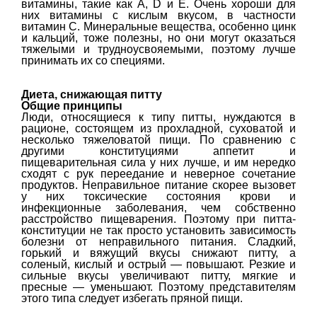
витамины, такие как A, D и Е. Очень хороши для
них витамины с кислым вкусом, в частности
витамин С. Минеральные вещества, особенно цинк
и кальций, тоже полезны, но они могут оказаться
тяжелыми и трудноусвояемыми, поэтому лучше
принимать их со специями.
Диета, снижающая питту
Общие принципы
Люди, относящиеся к типу питты, нуждаются в
рационе, состоящем из прохладной, суховатой и
несколько тяжеловатой пищи. По сравнению с
другими конституциями аппетит и
пищеварительная сила у них лучше, и им нередко
сходят с рук переедание и неверное сочетание
продуктов. Неправильное питание скорее вызовет
у них токсические состояния крови и
инфекционные заболевания, чем собственно
расстройство пищеварения. Поэтому при питта-
конституции не так просто установить зависимость
болезни от неправильного питания. Сладкий,
горький и вяжущий вкусы снижают питту, а
соленый, кислый и острый — повышают. Резкие и
сильные вкусы увеличивают питту, мягкие и
пресные — уменьшают. Поэтому представителям
этого типа следует избегать пряной пищи.