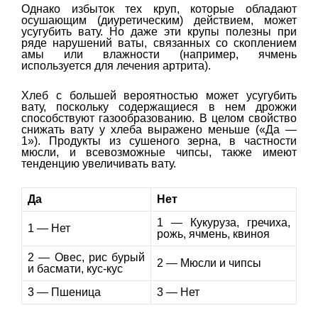
Однако избыток тех круп, которые обладают
осушающим (диуретическим) действием, может
усугубить вату. Но даже эти крупы полезны при
ряде нарушений ваты, связанных со скоплением
амы или влажности (например, ячмень
используется для лечения артрита).
Хлеб с большей вероятностью может усугубить
вату, поскольку содержащиеся в нем дрожжи
способствуют газообразованию. В целом свойство
снижать вату у хлеба выражено меньше («Да —
1»). Продукты из сушеного зерна, в частности
мюсли, и всевозможные чипсы, также имеют
тенденцию увеличивать вату.
Да
Нет
1 — Кукуруза, гречиха,
1 — Нет
рожь, ячмень, квиноя
2 — Овес, рис бурый
2 — Мюсли и чипсы
и басмати, кус-кус
3 — Пшеница
3 — Нет