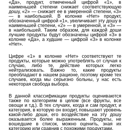
«Да», продукт, отмеченный цифрой «1», в
наименьшей степени снижает соответствующую
дошу, «2» — снижает ее в умеренной степени, «3»
— в наибольшей. В колонке «Нет» продукт,
обозначенный цифрой «1», увеличивает эту дошу в
наименьшей степени, «2» — в умеренной, и «3» —
в наибольшей. Таким образом, для каждой доши
лучшие продукты будут обозначены цифрой «3» в
колонке «Да», а худшие — цифрой «3» в колонке
«Нет».
Цифре «1» в колонке «Нет» соответствуют те
продукты, которые можно употреблять от случая к
случаю, либо те, действие которых легко
нейтрализовать. Важно то, какие продукты
преобладают в нашем рационе, поэтому кроме тех
случаев, когда мы серьезно больны, у нас есть
некоторая свобода выбора.
В данной классификации продукты оцениваются
также по категориям в целом (все фрукты, все
овощи и т.д.). В тех случаях, когда и сам продукт, и
категория, в которую он входит, повышают уровень
какой-либо доши, его воздействие на эту дошу
оказывается более выраженным. Продукты, не
вошедшие в список, можно оценить, зная их
категорию или сравнив с похожими продуктами.