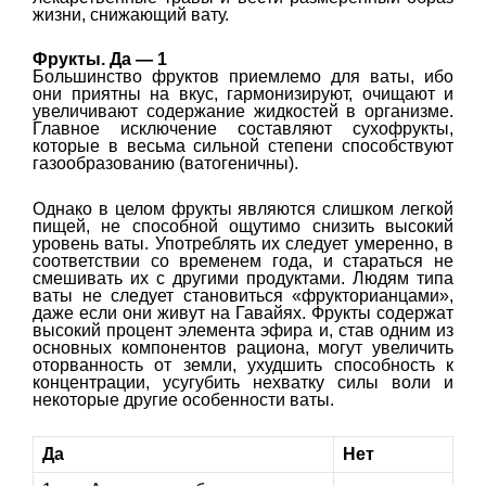
жизни, снижающий вату.
Фрукты. Да — 1
Большинство фруктов приемлемо для ваты, ибо
они приятны на вкус, гармонизируют, очищают и
увеличивают содержание жидкостей в организме.
Главное исключение составляют сухофрукты,
которые в весьма сильной степени способствуют
газообразованию (ватогеничны).
Однако в целом фрукты являются слишком легкой
пищей, не способной ощутимо снизить высокий
уровень ваты. Употреблять их следует умеренно, в
соответствии со временем года, и стараться не
смешивать их с другими продуктами. Людям типа
ваты не следует становиться «фрукторианцами»,
даже если они живут на Гавайях. Фрукты содержат
высокий процент элемента эфира и, став одним из
основных компонентов рациона, могут увеличить
оторванность от земли, ухудшить способность к
концентрации, усугубить нехватку силы воли и
некоторые другие особенности ваты.
Да
Нет