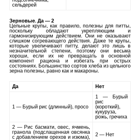
сельдерей
Зерновые. Да — 2
Цельные крупы, как правило, полезны для питты,
поскольку обладают укрепляющим и
гармонизирующим действием. Они не оказывают
слишком согревающего действия. Даже те крупы,
которые увеличивают питту, делают это лишь в
незначительной степени, поэтому они весьма
хороши, если их не превращать в основной
компонент рациона и избегать при острых
состояниях. Большинство сортов хлеба из цельного
зерна полезны, равно как и макароны.
Да
Нет
1 — Бурый
рис
1 — Бурый рис (длинный), просо
(короткий),
кукуруза,
рожь, гречиха
2 — Рис басмати, овес, ячмень,
гранола (подслащенная овсянка
2 — Нет
с добавлением орехов и изюма),