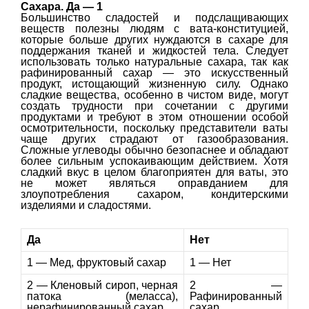
Сахара. Да — 1
Большинство сладостей и подслащивающих
веществ полезны людям с вата-конституцией,
которые больше других нуждаются в сахаре для
поддержания тканей и жидкостей тела. Следует
использовать только натуральные сахара, так как
рафинированный сахар — это искусственный
продукт, истощающий жизненную силу. Однако
сладкие вещества, особенно в чистом виде, могут
создать трудности при сочетании с другими
продуктами и требуют в этом отношении особой
осмотрительности, поскольку представители ваты
чаще других страдают от газообразования.
Сложные углеводы обычно безопаснее и обладают
более сильным успокаивающим действием. Хотя
сладкий вкус в целом благоприятен для ваты, это
не может являться оправданием для
злоупотребления сахаром, кондитерскими
изделиями и сладостями.
Да
Нет
1 — Мед, фруктовый сахар
1 — Нет
2 — Кленовый сироп, черная
2 —
патока (меласса),
Рафинированный
нерафинированный сахар
сахар