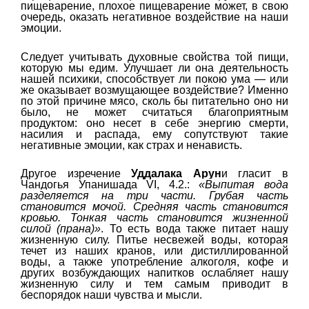
пищеварение, плохое пищеварение может, в свою
очередь, оказать негативное воздействие на наши
эмоции.
Следует учитывать духовные свойства той пищи,
которую мы едим. Улучшает ли она деятельность
нашей психики, способствует ли покою ума — или
же оказывает возмущающее воздействие? Именно
по этой причине мясо, сколь бы питательно оно ни
было, не может считаться благоприятным
продуктом: оно несет в себе энергию смерти,
насилия и распада, ему сопутствуют такие
негативные эмоции, как страх и ненависть.
Другое изречение
Уддалака Арун
и гласит в
Чандогья Упанишада VI, 4.2.:
«Выпитая вода
разделяется на три части. Грубая часть
становится мочой. Средняя часть становится
кровью. Тонкая часть становится жизненной
силой (прана)»
. То есть вода также питает нашу
жизненную силу. Питье несвежей воды, которая
течет из наших кранов, или дистиллированной
воды, а также употребление алкоголя, кофе и
других возбуждающих напитков ослабляет нашу
жизненную силу и тем самым приводит в
беспорядок наши чувства и мысли.