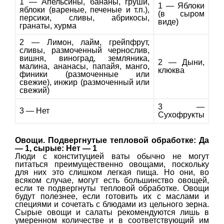
1 — Апельсины, бананы, груши,
1 — Яблоки
яблоки (вареные, печеные и т.п.),
(в сыром
персики, сливы, абрикосы,
виде)
гранаты, хурма
2 — Лимон, лайм, грейпфрут,
сливы, размоченный чернослив,
вишня, виноград, земляника,
2 — Дыни,
малина, ананасы, папайя, манго,
клюква
финики (размоченные или
свежие), инжир (размоченный или
свежий)
3 —
3 — Нет
Сухофрукты
Овощи. Подвергнутые тепловой обработке: Да
— 1, сырые: Нет — 1
Люди с конституцией ваты обычно не могут
питаться преимущественно овощами, поскольку
для них это слишком легкая пища. Но они, во
всяком случае, могут есть большинство овощей,
если те подвергнуты тепловой обработке. Овощи
будут полезнее, если готовить их с маслами и
специями и сочетать с блюдами из цельного зерна.
Сырые овощи и салаты рекомендуются лишь в
умеренном количестве и в соответствующий им