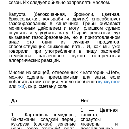
сезон. Их следует обильно заправлять маслом.
Капуста (белокочанная, брокколи, цветная,
брюссельская, кольраби и другие) способствует
газообразованию в кишечнике. Грибы обладают
мочегонным действием и могут слишком сильно
осушить и усугубить вату. Сырой репчатый лук
вызывает газообразование, но в приготовленном
виде это один из лучших продуктов,
способствующих снижению ваты. И, как мы уже
говорили, при употреблении в пищу растений
семейства пасленовых нужно остерегаться
аллергических реакций.
Многие из овощей, отнесенных к категории «Нет»,
можно сделать приемлемыми для ваты, если
добавить к ним специи, масло (особенно
кунжутное
или
гхи
), сыр, сметану, соль.
Да
Нет
1 — Цветная
1 — Картофель, помидоры,
капуста,
баклажаны, сладкий перец,
спраутсы
кукуруза (свежая), зеленые
люцерны и
бобы, горох (свежий), репа,
подсолнечника,