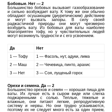
Бобовые. Нет — 2
Большинство бобовых вызывает газообразование
и сильно возбуждает вату. К тому же они обычно
обладают осушающим (диуретическим) действием
и могут вызвать запоры. В силу своей
раджастичной природы они могут чрезмерно
возбудить вату. Из бобовых для ваты наиболее
благоприятен тофу, но у чувствительных людей
могут возникнуть трудности и с его усвоением.
Да
Нет
1 — Тофу
1 — Фасоль, нут, адуки, лима
2 — Маш
2 — Чечевица, пинто, арахис
3 — Нет
3 — Соя, лущеный горох
Орехи и семена. Да — 2
Большинство орехов и семян — хорошая пища для
ваты. Их лучше есть в сыром виде или слегка
поджаренными с солью. Теплые, тяжелые и
влажные, они питают легкие, репродуктивную
систему и нервы. Но они трудно усваиваются,
поэтому их не следует много есть за один прием.