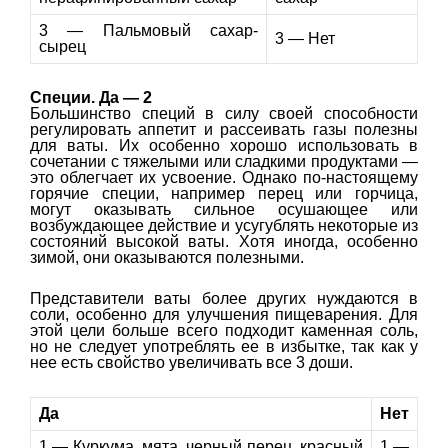
3 — Пальмовый сахар-
3 — Нет
сырец
Специи. Да — 2
Большинство специй в силу своей способности
регулировать аппетит и рассеивать газы полезны
для ваты. Их особенно хорошо использовать в
сочетании с тяжелыми или сладкими продуктами —
это облегчает их усвоение. Однако по-настоящему
горячие специи, например перец или горчица,
могут оказывать сильное осушающее или
возбуждающее действие и усугублять некоторые из
состояний высокой ваты. Хотя иногда, особенно
зимой, они оказываются полезными.
Представители ваты более других нуждаются в
соли, особенно для улучшения пищеварения. Для
этой цели больше всего подходит каменная соль,
но не следует употреблять ее в избытке, так как у
нее есть свойство увеличивать все 3 доши.
Да
Нет
1 — Куркума, мята, черный перец, красный
1 —