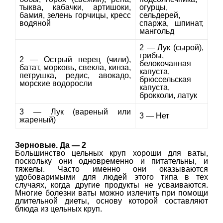
тыква, кабачки, артишоки,
огурцы,
бамия, зелень горчицы, кресс
сельдерей,
водяной
спаржа, шпинат,
мангольд
2 — Лук (сырой),
грибы,
2 — Острый перец (чили),
белокочанная
батат, морковь, свекла, кинза,
капуста,
петрушка, редис, авокадо,
брюссельская
морские водоросли
капуста,
брокколи, латук
3 — Лук (вареный или
3 — Нет
жареный)
Зерновые. Да — 2
Большинство цельных круп хороши для ваты,
поскольку они одновременно и питательны, и
тяжелы. Часто именно они оказываются
удобоваримыми для людей этого типа в тех
случаях, когда другие продукты не усваиваются.
Многие болезни ваты можно излечить при помощи
длительной диеты, основу которой составляют
блюда из цельных круп.