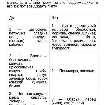
мангольд и шпинат могут за счет содержащихся в
них кислот возбуждать питту.
Да
Нет
1 — Лук (подвергнутый
1 — Картофель,
тепловой обработке),
петрушка, сладкие
морковь, свекла, шпинат,
перцы, кукуруза
мангольд, батат,
(свежая), тыква,
баклажаны, редис, репа,
кабачки
кресс водяной, морские
водоросли
2 — Брокколи,
белокочанная
капуста,
брюссельская
капуста, грибы,
2 — Помидоры, авокадо
спаржа, латук,
зеленые бобы, горох
(свежий), кукуруза,
бамия
3 — Цветная капуста,
кинза спраутсы
3 — Острый перец
люцерны и
(чили), лук (сырой)
подсолнечника,