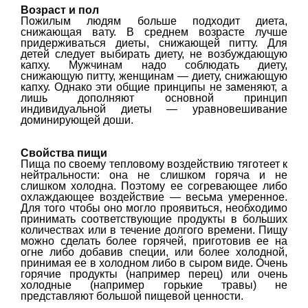
Возраст и пол
Пожилым людям больше подходит диета,
снижающая вату. В среднем возрасте лучше
придерживаться диеты, снижающей питту. Для
детей следует выбирать диету, не возбуждающую
капху. Мужчинам надо соблюдать диету,
снижающую питту, женщинам — диету, снижающую
капху. Однако эти общие принципы не заменяют, а
лишь дополняют основной принцип
индивидуальной диеты — уравновешивание
доминирующей доши.
Свойства пищи
Пища по своему тепловому воздействию тяготеет к
нейтральности: она не слишком горяча и не
слишком холодна. Поэтому ее согревающее либо
охлаждающее воздействие — весьма умеренное.
Для того чтобы оно могло проявиться, необходимо
принимать соответствующие продукты в больших
количествах или в течение долгого времени. Пищу
можно сделать более горячей, приготовив ее на
огне либо добавив специи, или более холодной,
принимая ее в холодном либо в сыром виде. Очень
горячие продукты (например перец) или очень
холодные (например горькие травы) не
представляют большой пищевой ценности.