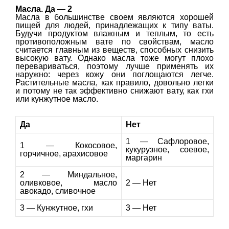
Масла. Да — 2
Масла в большинстве своем являются хорошей
пищей для людей, принадлежащих к типу ваты.
Будучи продуктом влажным и теплым, то есть
противоположным вате по свойствам, масло
считается главным из веществ, способных снизить
высокую вату. Однако масла тоже могут плохо
перевариваться, поэтому лучше применять их
наружно: через кожу они поглощаются легче.
Растительные масла, как правило, довольно легки
и потому не так эффективно снижают вату, как гхи
или кунжутное масло.
Да
Нет
1 — Сафлоровое,
1 — Кокосовое,
кукурузное, соевое,
горчичное, арахисовое
маргарин
2 — Миндальное,
оливковое, масло
2 — Нет
авокадо, сливочное
3 — Кунжутное, гхи
3 — Нет