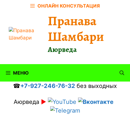
Перейти
ОНЛАЙН КОНСУЛЬТАЦИЯ
к
Пранава
содержимому
Шамбари
Аюрведа
МЕНЮ
☎
+7-927-246-76-32
без выходных
Аюрведа
►