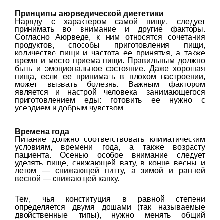
Принципы аюрведической диететики
Наряду с характером самой пищи, следует
принимать во внимание и другие факторы.
Согласно Аюрведе, к ним относятся сочетания
продуктов, способы приготовления пищи,
количество пищи и частота ее принятия, а также
время и место приема пищи. Правильным должно
быть и эмоциональное состояние. Даже хорошая
пища, если ее принимать в плохом настроении,
может вызвать болезнь. Важным фактором
является и настрой человека, занимающегося
приготовлением еды: готовить ее нужно с
усердием и добрым чувством.
Времена года
Питание должно соответствовать климатическим
условиям, времени года, а также возрасту
пациента. Осенью особое внимание следует
уделять пище, снижающей вату, в конце весны и
летом — снижающей питту, а зимой и ранней
весной — снижающей капху.
Тем, чья конституция в равной степени
определяется двумя дошами (так называемые
двойственные типы), нужно менять общий