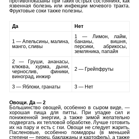
противопоказаны при таких острых состояниях, как
язвенная болезнь или инфекции мочевого тракта.
Фруктовые соки также полезны.
Да
Нет
1 — Лимон, лайм,
1 — Апельсины, малина,
бананы, вишня,
манго, сливы
персики, абрикосы,
земляника, папайя
2 — Груши, ананасы,
клюква, хурма, дыни,
2 — Грейпфруты
чернослив, финики,
виноград, инжир
3 — Яблоки, гранаты
3 — Нет
Овощи. Да — 2
Большинство овощей, особенно в сыром виде, —
хорошая пища для питты. При упадке сил и
пониженной энергии, а также зимой желательно
подвергать их тепловой обработке. Лучше готовить
их на пару и есть с гхи. Овощи не следует жарить.
Пасленовые, особенно помидоры (в меньшей
степени — перец, баклажаны и картофель), а также