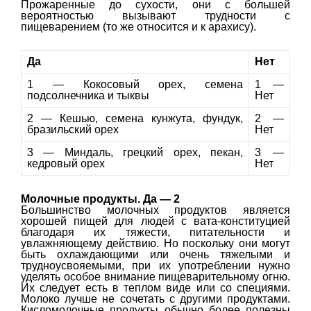
Прожаренные до сухости, они с большей
вероятностью вызывают трудности с
пищеварением (то же относится и к арахису).
Да
Нет
1 — Кокосовый орех, семена
1 —
подсолнечника и тыквы
Нет
2 — Кешью, семена кунжута, фундук,
2 —
бразильский орех
Нет
3 — Миндаль, грецкий орех, пекан,
3 —
кедровый орех
Нет
Молочные продукты. Да — 2
Большинство молочных продуктов является
хорошей пищей для людей с вата-конституцией
благодаря их тяжести, питательности и
увлажняющему действию. Но поскольку они могут
быть охлаждающими или очень тяжелыми и
трудноусвояемыми, при их употреблении нужно
уделять особое внимание пищеварительному огню.
Их следует есть в теплом виде или со специями.
Молоко лучше не сочетать с другими продуктами.
Кисломолочные продукты обычно более полезны