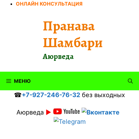
Перейти
ОНЛАЙН КОНСУЛЬТАЦИЯ
к
содержимому
Пранава
Шамбари
Аюрведа
МЕНЮ
☎
+7-927-246-76-32
без выходных
Аюрведа
►