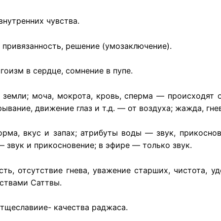
внутренних чувства.
 привязанность, решение (умозаключение).
эгоизм в сердце, сомнение в пупе.
ь земли; моча, мокрота, кровь, сперма — происходят о
ывание, движение глаз и т.д. — от воздуха; жажда, гне
рма, вкус и запах; атрибуты воды — звук, прикоснов
 звук и прикосновение; в эфире — только звук.
сть, отсутствие гнева, уважение старших, чистота, уд
ествами Саттвы.
 тщеславиие- качества раджаса.