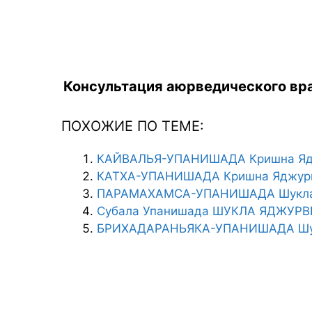
Консультация аюрведического вра
ПОХОЖИЕ ПО ТЕМЕ:
КАЙВАЛЬЯ-УПАНИШАДА Кришна Яд
КАТХА-УПАНИШАДА Кришна Яджур
ПАРАМАХАМСА-УПАНИШАДА Шукла
Субала Упанишада ШУКЛА ЯДЖУР
БРИХАДАРАНЬЯКА-УПАНИШАДА Шу