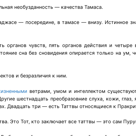
альная необузданность — качества Тамаса.
Раджасе — посередине, в тамасе — внизу. Истинное з
ь органов чувств, пять органов действия и четыре 
стояние сна без сновидения опирается только на ум, 
ектов и безразличия к ним.
изненными
ветрами, умом и интеллектом существуют 
ругие шестнадцать преобразовние слуха, кожи, глаз, яз
апах. Двадцать три — есть Таттвы относящиеся к Пракри
тва. Это Тот, кто заключает все таттвы — это сам Пуру