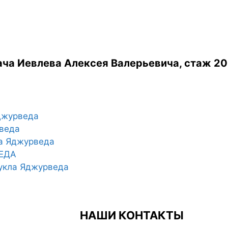
ча Иевлева Алексея Валерьевича, стаж 20
журведа
веда
 Яджурведа
ВЕДА
кла Яджурведа
НАШИ КОНТАКТЫ