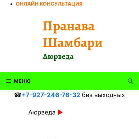
Перейти
ОНЛАЙН КОНСУЛЬТАЦИЯ
к
содержимому
Пранава
Шамбари
Аюрведа
МЕНЮ
☎
+7-927-246-76-32
без выходных
Аюрведа
►