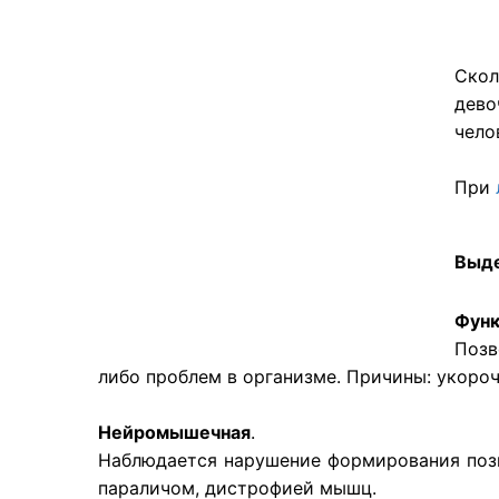
​Ско
дево
чело
При
Выде
Функ
Позв
либо проблем в организме. Причины: укоро
Нейромышечная
.
Наблюдается нарушение формирования поз
параличом, дистрофией мышц.