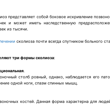
лиоз представляет собой боковое искривление позвоно
чек и может иметь наследственную предрасположен
век из тысячи.
лечении
сколиоза почти всегда спутником больного с
ляют три формы сколиоза
:
циональная
.
оночный столб ровный, однако, наблюдается его пато
чение одной ноги, спазм спинных мышц.
воночных костей. Данная форма характерна для люде