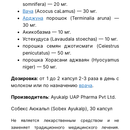
somnlfera) — 20 мг.
Вача
(Acocus caLamus) — 30 мг.
Арджуна
порошок (Terminalia aruna) —
30 мг.
Акикобазма — 10 мг.
Устехудуса (Lavaudala stoechas) — 10 мг.
порошка семян джотисмати (Ceiestrus
penicutatus) — 50 мг.
порошка Хорасани аджваян (Hyocyamus
niger) — 50 мг.
Дозировка:
от 1 до 2 капсул 2-3 раза в день с
молоком или по назначению
врача
.
Производитель
: Ayukalp UAP Pharma Pvt Ltd.
Собекс Аюкальп (Sobex Ayukalp), 30 капсул
Не является лекарственным средством и не
заменяет традиционного медицинского лечения.