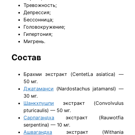
Тревожность;
Депрессия;
Бессонница;
Головокружение;
Гипертония;
Мигрень.
Состав
Брахми экстракт (CentetLa asiatica) —
50 мг.
Джатаманси
(Nardostachus jatamansl) —
30 мг.
Шанкхпушпи
экстракт (Convolvulus
pturicaulis) — 50 мг.
Сарпагандха
экстракт (Rauwotfia
serpentina) — 10 мг.
Ашвагандха
экстракт (Withania