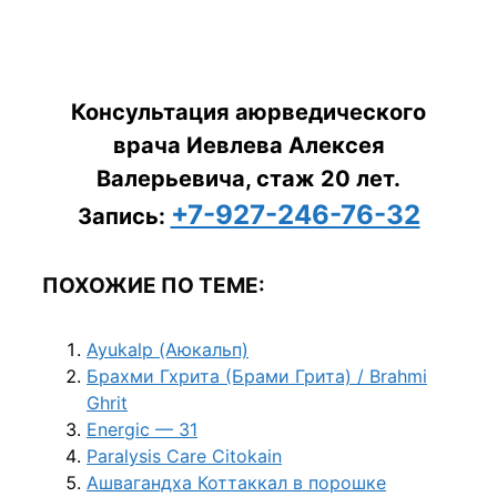
Консультация аюрведического
врача Иевлева Алексея
Валерьевича, стаж 20 лет.
+7-927-246-76-32
Запись:
ПОХОЖИЕ ПО ТЕМЕ:
Ayukalp (Аюкальп)
Брахми Гхрита (Брами Грита) / Brahmi
Ghrit
Energic — 31
Paralysis Care Citokain
Ашвагандха Коттаккал в порошке