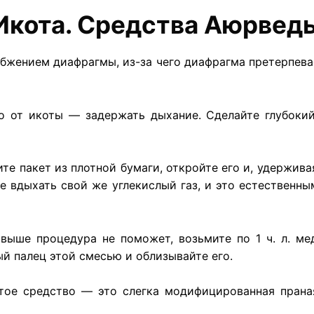
Икота. Средства Аюрвед
жением диафрагмы, из-за чего диафрагма претерпева
о от икоты — задержать дыхание. Сделайте глубоки
те пакет из плотной бумаги, откройте его и, удерживая
е вдыхать свой же углекислый газ, и это естествен
 выше процедура не поможет, возьмите по 1 ч. л. ме
й палец этой смесью и облизывайте его.
тое средство — это слегка модифицированная прана