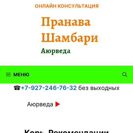
Перейти
ОНЛАЙН КОНСУЛЬТАЦИЯ
к
Пранава
содержимому
Шамбари
Аюрведа
МЕНЮ
☎
+7-927-246-76-32
без выходных
Аюрведа
►
Корь. Рекомендации