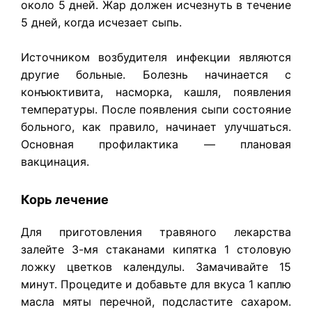
около 5 дней. Жар должен исчезнуть в течение
5 дней, когда исчезает сыпь.
Источником
возбудителя
инфекции
являются
другие
больные
.
Болезнь
начинается
с
конъюктивита
,
насморка
,
кашля
,
появления
температуры
.
После
появления
сыпи
состояние
больного
, как
правило
,
начинает
улучшаться
.
Основная
профилактика
—
плановая
вакцинация
.
Корь лечение
Для приготовления травяного лекарства
залейте 3-мя стаканами кипятка 1 столовую
ложку цветков календулы. Замачивайте 15
минут. Процедите и добавьте для вкуса 1 каплю
масла мяты перечной, подсластите сахаром.