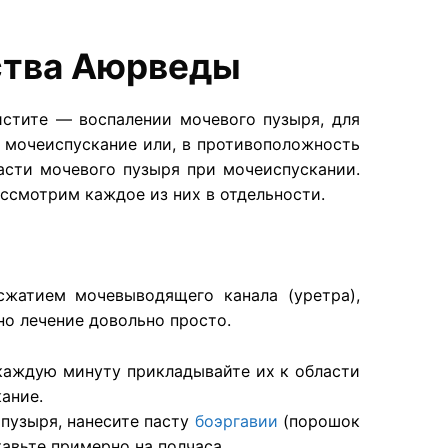
ства Аюрведы
стите — воспалении мочевого пузыря, для
е мочеиспускание или, в противоположность
асти мочевого пузыря при мочеиспускании.
ссмотрим каждое из них в отдельности.
сжатием мочевыводящего канала (уретра),
но лечение довольно просто.
 каждую минуту прикладывайте их к области
ание.
пузыря, нанесите пасту
боэргавии
(порошок
тавьте примерно на полчаса.