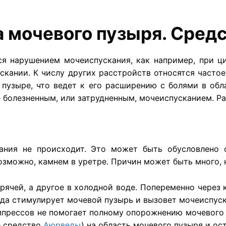
а мочевого пузыря. Сред
я нарушением мочеиспускания, как например, при ци
кании. К числу других расстройств относятся часто
 пузыре, что ведет к его расширению с болями в обл
болезненным, или затрудненным, мочеиспусканием. Ра
ания не происходит. Это может быть обусловлено 
озможно, камнем в уретре. Причин может быть много, 
орячей, а другое в холодной воде. Попеременно через
ода стимулирует мочевой пузырь и вызовет мочеиспуск
мпрессов не помогает полному опорожнению мочевого 
е средство
Аюрведы
) на область мочевого пузыря и ос