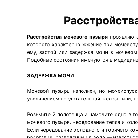
Расстройств
Расстройства мочевого пузыря
проявляютс
которого характерно жжение при мочеиспус
ему, застой или задержка мочи в мочевом
Подобные состояния именуются в медицине 
ЗАДЕРЖКА МОЧИ
Мочевой пузырь наполнен, но мочеиспуск
увеличением предстательной железы или, в
Возьмите 2 полотенца и намочите одно в г
мочевого пузыря. Чередование тепла и хол
Если чередование холодного и горячего ко
боэргавии, разведенный в воде — известно