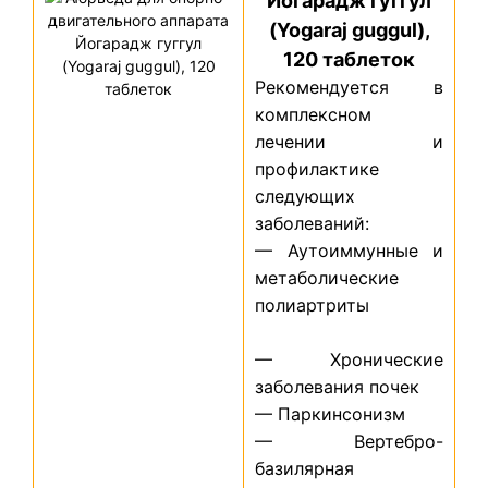
Йогарадж гуггул
(Yogaraj guggul),
120 таблеток
Рекомендуется
в
комплексном
лечении
и
профилактике
следующих
заболеваний
:
—
Аутоиммунные
и
метаболические
полиартриты
— Хронические
заболевания почек
— Паркинсонизм
— Вертебро-
базилярная