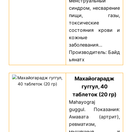
менструальный
синдром, несварение
пищи, газы,
токсические
состояния крови и
кожные
заболевания…
Производитель: Байд
ьянатх
Махайогарадж
гуггул, 40
таблеток (20 гр)
Mahayograj
guggul.
Показания
:
Амавата
(
артрит
),
ревматизм
,
мышечные
и