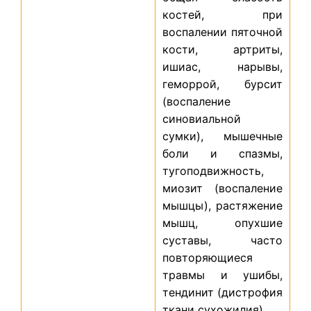
костей, при
воспалении пяточной
кости, артриты,
ишиас, нарывы,
геморрой, бурсит
(воспаление
синовиальной
сумки), мышечные
боли и спазмы,
тугоподвижность,
миозит (воспаление
мышцы), растяжение
мышц, опухшие
суставы, часто
повторяющиеся
травмы и ушибы,
тендинит (дистрофия
ткани сухожилия).