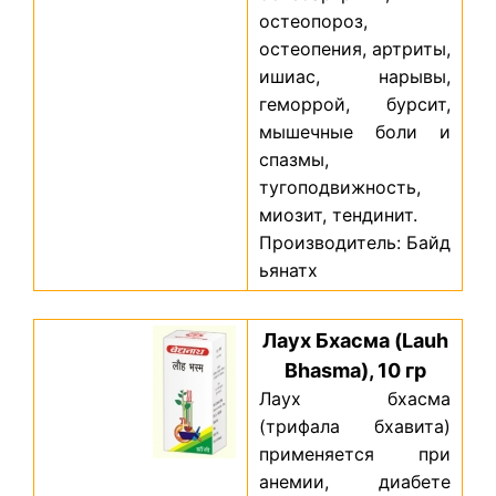
остеопороз,
остеопения, артриты,
ишиас, нарывы,
геморрой, бурсит,
мышечные боли и
спазмы,
тугоподвижность,
миозит, тендинит.
Производитель: Байд
ьянатх
Лаух Бхасма (Lauh
Bhasma), 10 гр
Лаух бхасма
(трифала бхавита)
применяется при
анемии, диабете