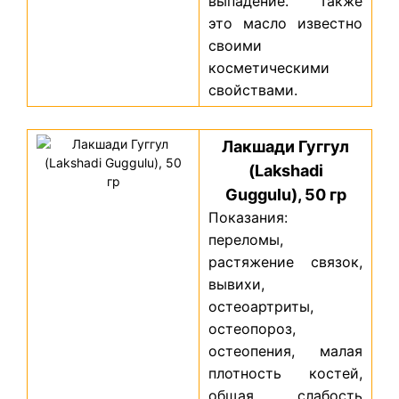
выпадение. Также
это масло известно
своими
косметическими
свойствами.
Лакшади Гуггул
(Lakshadi
Guggulu), 50 гр
Показания:
переломы,
растяжение связок,
вывихи,
остеоартриты,
остеопороз,
остеопения, малая
плотность костей,
общая слабость