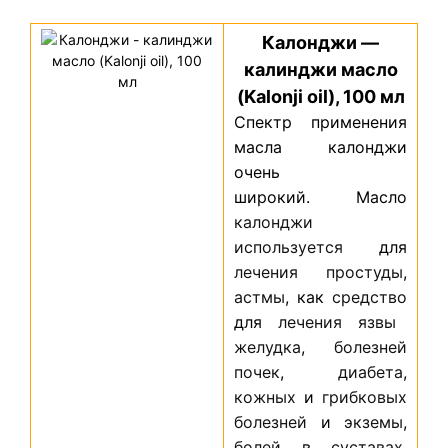
Калонджи —
калинджи масло
(Kalonji oil), 100 мл
Cпектр применения
масла калонджи
очень
широкий.
Масло
калонджи
используется
для
лечения
простуды
,
астмы
, как
средство
для
лечения
язвы
желудка
,
болезней
почек
,
диабета
,
кожных
и
грибковых
болезней
и
экземы
,
болей
в
суставах
,