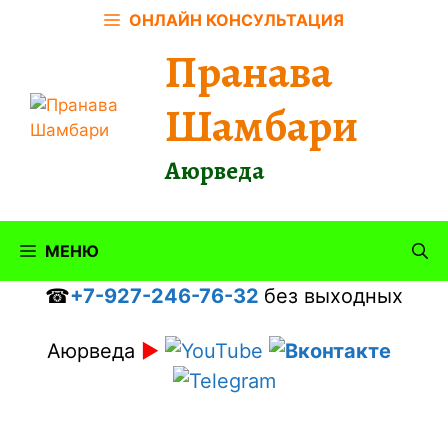
Перейти
ОНЛАЙН КОНСУЛЬТАЦИЯ
к
Пранава
содержимому
Шамбари
Аюрведа
МЕНЮ
☎
+7-927-246-76-32
без выходных
Аюрведа
►