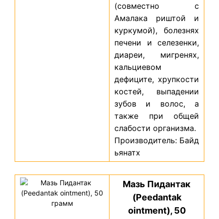
(совместно с
Амалака риштой и
куркумой), болезнях
печени и селезенки,
диареи, мигренях,
кальциевом
дефиците, хрупкости
костей, выпадении
зубов и волос, а
также при общей
слабости организма.
Производитель: Байд
ьянатх
Мазь Пидантак
(Peedantak
ointment), 50