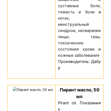
суставные
боли
,
тяжесть
и
боли
в
ногах
,
менструальный
синдром
,
несварение
пищи
,
газы
,
токсические
состояния
крови
и
кожные
заболевания
Производитель: Дабу
р
Пирант масло, 50
мл
Pirant oil. Показания
к