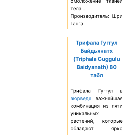
омоложение тканей
тела…
Производитель: Шри
Ганга
Трифала Гуггул
Байдьянатх
(Triphala Guggulu
Baidyanath) 80
табл
Трифала Гуггул в
аюрведе
важнейшая
комбинация из пяти
уникальных
растений, которые
обладают ярко