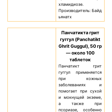
хламидиозе.
Производитель: Байд
ьянатх
Панчатикта грит
гуггул (Panchatikt
Ghrit Guggul), 50 гр
— около 100
таблеток
Панчатикт грит
гуггул применяется
при кожных
заболеваниях и
помогает при сухой
и мокнущей экземе,
а также при
псориазе, особенно