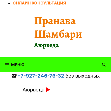
Перейти
ОНЛАЙН КОНСУЛЬТАЦИЯ
к
содержимому
Пранава
Шамбари
Аюрведа
МЕНЮ
☎
+7-927-246-76-32
без выходных
Аюрведа
►