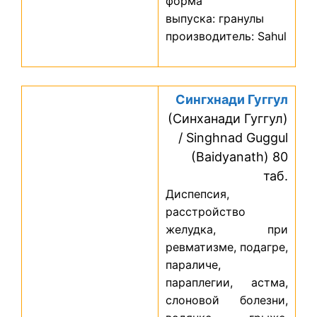
форма
выпуска: гранулы
производитель: Sahul
Сингхнади Гуггул
(Синханади Гуггул)
/ Singhnad Guggul
(Baidyanath) 80
таб.
Диспепсия,
расстройство
желудка, при
ревматизме, подагре,
параличе,
параплегии, астма,
слоновой болезни,