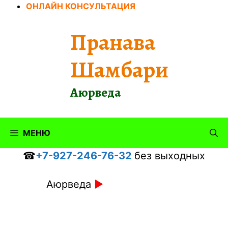
Перейти
ОНЛАЙН КОНСУЛЬТАЦИЯ
к
содержимому
Пранава
Шамбари
Аюрведа
МЕНЮ
☎
+7-927-246-76-32
без выходных
Аюрведа
►