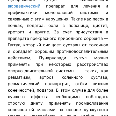
аюрведический
препарат для лечения и
профилактики мочеполовой системы и
связанные с этим нарушения. Такие как песок в
почках, подагра, боли в пояснице, цистит,
уретрит и другие. За счёт присутствия в
препарате прекрасного природного сорбента —
Гуггул, который очищает суставы от токсинов
и обладает хорошим противовоспалительным
действием, Пунарнавади гуггул можно
применять при некоторых расстройствах
опорно-двигательной системы — таких, как
ревматизм, артроз коленного сустава,
ревматический полиартрит, отёки нижних
конечностей, подагра. В этом случае для более
лучшего эффекта необходимо соблюдать
строгую диету, применять промасливание
конечностей маслами на основе кунжутного
масла и употреблять в пищу имбирь или