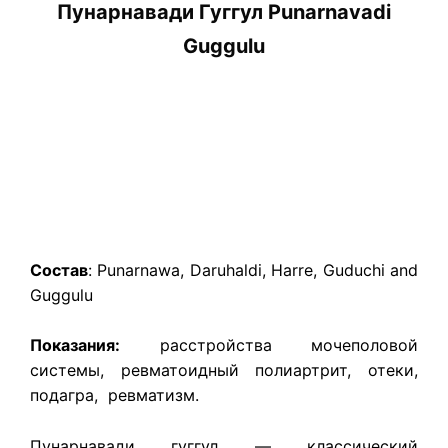
Пунарнавади Гуггул Punarnavadi
Guggulu
Состав
: Punarnawa, Daruhaldi, Harre, Guduchi and
Guggulu
Показания:
расстройства мочеполовой
системы, ревматоидный полиартрит, отеки,
подагра, ревматизм.
Пунарнавади гуггул — классический