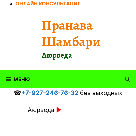
Перейти
ОНЛАЙН КОНСУЛЬТАЦИЯ
к
содержимому
Пранава
Шамбари
Аюрведа
МЕНЮ
☎
+7-927-246-76-32
без выходных
Аюрведа
►