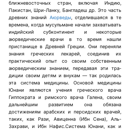
ближневосточных стран, включая Индию,
Пакистан, Шри-Ланку, Бангладеш др. Это часть
древних знаний
Аюрведы
, отделившаяся в те
време­на, ког­да мусульмане начали захватывать
индийский субконтинент и некоторые
аюрведические врачи в то время нашли
пристанище в Древней Греции. Они пе­реняли
знания грече­ских лекарей, соединив их
практический опыт со своим собственным
аюр­ведическим знанием, передавая эти тра­
диции своим детям и внукам — так родилась
эта система медицины. Основой медицины
Юнани являются учения греческого врача
Гиппократа и римского врача Галена, своим
дальнейшим развитием она обязана
достижениям арабских и персидских врачей,
таких, как Рази, Авиценна (Ибн Сена), Аль-
Захрави, и Ибн Нафис.Система Юнани, как и