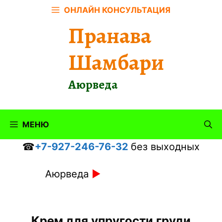
Перейти
ОНЛАЙН КОНСУЛЬТАЦИЯ
к
Пранава
содержимому
Шамбари
Аюрведа
МЕНЮ
☎
+7-927-246-76-32
без выходных
Аюрведа
►
Крем для упругости груди