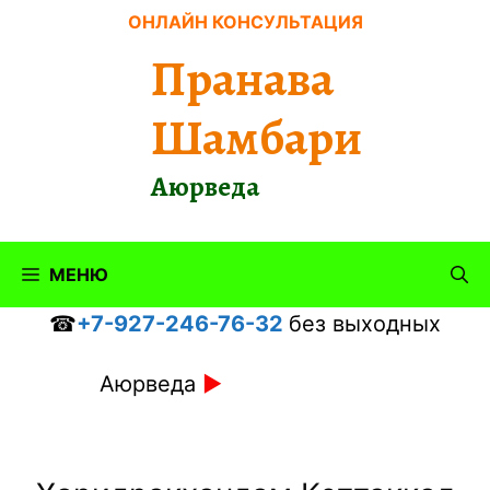
Перейти
ОНЛАЙН КОНСУЛЬТАЦИЯ
к
Пранава
содержимому
Шамбари
Аюрведа
МЕНЮ
☎
+7-927-246-76-32
без выходных
Аюрведа
►