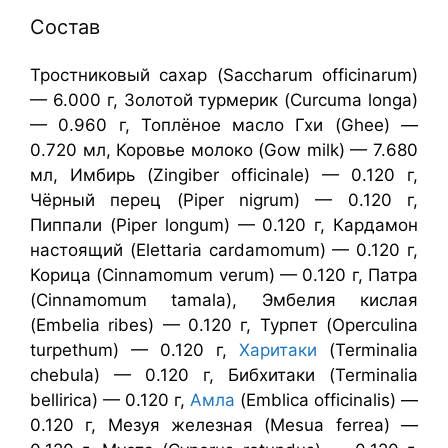
Состав
Тростниковый сахар (Saccharum officinarum)
— 6.000 г, Золотой турмерик (Curcuma longa)
— 0.960 г, Топлёное масло Гхи (Ghee) —
0.720 мл, Коровье молоко (Gow milk) — 7.680
мл, Имбирь (Zingiber officinale) — 0.120 г,
Чёрный перец (Piper nigrum) — 0.120 г,
Пиппали (Piper longum) — 0.120 г, Кардамон
настоящий (Elettaria cardamomum) — 0.120 г,
Корица (Cinnamomum verum) — 0.120 г, Патра
(Cinnamomum tamala), Эмбелия кислая
(Embelia ribes) — 0.120 г, Турпет (Operculina
turpethum) — 0.120 г,
Харитаки
(Terminalia
chebula) — 0.120 г, Бибхитаки (Terminalia
bellirica) — 0.120 г,
Амла
(Emblica officinalis) —
0.120 г, Мезуя железная (Mesua ferrea) —