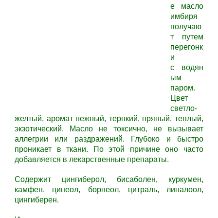
е масло
имбиря
получаю
т путем
перегонк
и
с водян
ым
паром.
Цвет
светло-
желтый, аромат нежный, терпкий, пряный, теплый,
экзотический. Масло не токсично, не вызывает
аллегрии или раздражений. Глубоко и быстро
проникает в ткани. По этой причине оно часто
добавляется в лекарственные препараты.
Содержит цингиберол, бисаболен, куркумен,
камфен, цинеол, борнеол, цитраль, линалоол,
цингиберен.