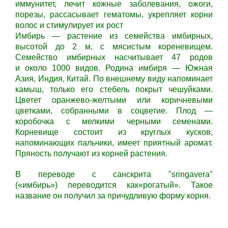
иммунитет, лечит кожные заболевания, ожоги,
порезы, рассасывает гематомы, укрепляет корни
волос и стимулирует их рост
Имбирь — растение из семейства имбирных,
высотой до 2 м, с мясистым кореневищем.
Семейство имбирных насчитывает 47 родов
и около 1000 видов. Родина имбиря — Южная
Азия, Индия, Китай. По внешнему виду напоминает
камыш, только его стебель покрыт чешуйками.
Цветет оранжево-желтыми или коричневыми
цветками, собранными в соцветие. Плод —
коробочка с мелкими черными семенами.
Корневище состоит из круглых кусков,
напоминающих пальчики, имеет приятный аромат.
Пряность получают из корней растения.
В переводе с санскрита "sringavera"
(«имбирь») переводится как«рогатый». Такое
название он получил за причудливую форму корня.