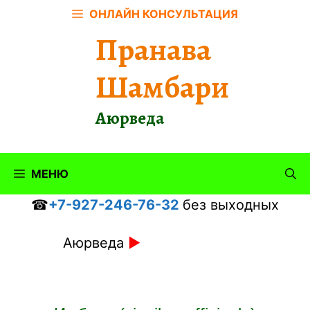
Перейти
ОНЛАЙН КОНСУЛЬТАЦИЯ
к
Пранава
содержимому
Шамбари
Аюрведа
МЕНЮ
☎
+7-927-246-76-32
без выходных
Аюрведа
►