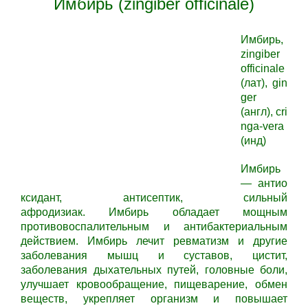
Имбирь (zingiber officinale)
Имбирь,
zingiber
officinale
(лат), gin
ger
(англ), cri
nga-vera
(инд)
Имбирь
—
антио
ксидант, антисептик, сильный
афродизиак.
Имбирь
обладает мощным
противовоспалительным и антибактериальным
действием.
Имбирь
лечит ревматизм и другие
заболевания мышц и суставов, цистит,
заболевания дыхательных путей, головные боли,
улучшает кровообращение, пищеварение, обмен
веществ, укрепляет организм и повышает