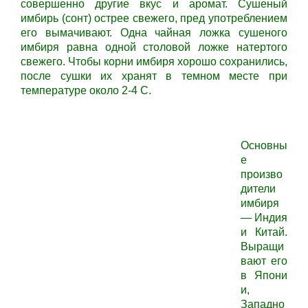
совершенно другие вкус и аромат. Сушеный
имбирь (сонт) острее свежего, пред употреблением
его вымачивают. Одна чайная ложка сушеного
имбиря равна одной столовой ложке натертого
свежего. Чтобы корни имбиря хорошо сохранились,
после сушки их хранят в темном месте при
температуре около
2-4 С.
Основны
е
произво
дители
имбиря
— Индия
и Китай.
Выращи
вают его
в Япони
и,
Западно